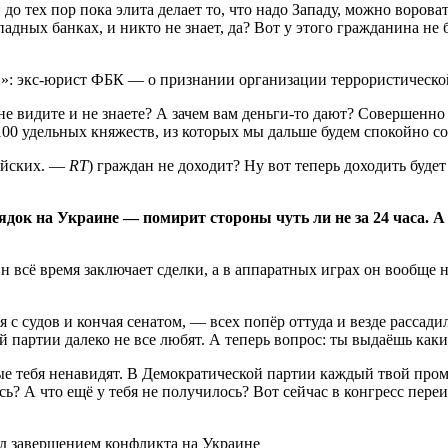
о тех пор пока элита делает то, что надо Западу, можно ворова
ападных банках, и никто не знает, да? Вот у этого гражданина н
ги»: экс-юрист ФБК — о признании организации террористическо
е видите и не знаете? А зачем вам деньги-то дают? Совершенно 
 100 удельных княжеств, из которых мы дальше будем спокойно с
сийских. —
RT
) граждан не доходит? Ну вот теперь доходить будет
ок на Украине — помирит стороны чуть ли не за 24 часа. А 
всё время заключает сделки, а в аппаратных играх он вообще ни
я с судов и кончая сенатом, — всех попёр оттуда и везде рассад
ой партии далеко не все любят. А теперь вопрос: ты выдаёшь как
ые тебя ненавидят. В Демократической партии каждый твой прома
 А что ещё у тебя не получилось? Вот сейчас в конгресс переиз
ад завершением конфликта на Украине