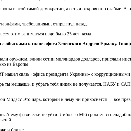
ороны в этой самой демократии, а есть и откровенно слабые. А т
о тарифами, требованиями, отпрыгнул назад.
 всем этим заниматься надо было 25 лет назад.
с обысками к главе офиса Зеленского Андрею Ермаку. Говор
чали оружием, влили сотни миллиардов долларов, прислали инс
ько из Европы.
 RT нашёл связь «офиса президента Украины» с коррупционными
еперь ты мешаешь, и убрать тебя никак не получается. НАБУ и С
й Мидас? Это царь, который к чему ни прикоснётся — всё превр
оди. А ему физически не уйти. Либо его MI6
грохнет за ненадобно
затей.
иже и ближе.