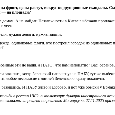
на фронт, цены растут, вокруг коррупционные скандалы. См
-м — на площади?
по домам. А на майдан Незалежности в Киеве выбежали проплач
 имеет.
ели, нужны деньги, нужны задачи.
ежда, одинаковые флаги, кто построил городок из одинаковых пал
т?
 военные эти не ваши, а НАТО. Что вам непонятно? Вас, баранов,
и закипать, когда Зеленский напрыгнул на НАБУ, тут же выбежа
за любое несогласие с линией Зеленского, сразу покалечат.
и, разошлись. И НАБУ живо и здорово, и вот уже обыски у Ермак
n) включён в реестр НКО, выполняющих функции иностранного аг
тельность запрещена по решению Мосгорсуда. 27.11.2025 призн