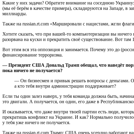
Какие у них задачи? Обратите внимание на соседнюю Украину: д
(мы её берём в качестве примера), складируются на Западе, в з
миллиарды.
Также на russian.rt.com «Маршировали с нацистами, жгли фла
Хотите сказать, что при вашей-то компьютеризации вы ничего н
разорвана на куски и прекратить своё существование. Вот там
Вот этим вся эта оппозиция и занимается. Почему это до (рос
финансирование терроризма.
— Президент США Дональд Трамп обещал, что наведёт поряд
пока ничего не получается?
— Он бизнесмен и привык решать вопросы с деньгами. Он 
а кто тебя внутри администрации поддерживает?
Если ты один залез наверх, у тебя команда должна быть, начина
это двигали. А получается, он один, его даже в Республиканск
И оказывается, что даже внутри твоей партии есть люди, котор
прекратишь конфликт на Украине. И как? Нормально получилось?
у тебя уже ничего не получается.
Также на russian.rt.com Трамп: США очень усердно работают н