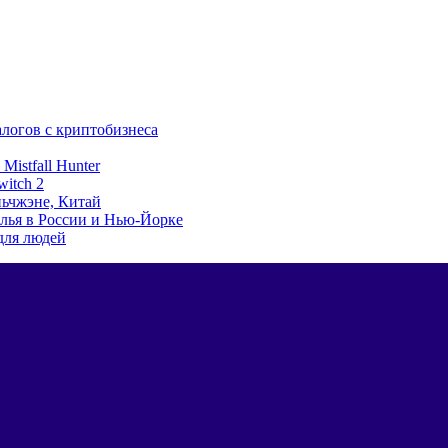
алогов с криптобизнеса
istfall Hunter
witch 2
ьчжэне, Китай
лья в России и Нью-Йорке
для людей