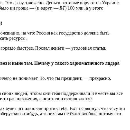
ть. Это сразу заложено. Деньги, которые воруют на Украине
е было ни гроша — (и вдруг. —
RT
) 100 млн, а у этого
й
очевидно, на что: Россия как государство должна быть
осать ресурсы.
 гораздо быстрее. Послал деньги — уголовная статья,
воз и ныне там. Почему у такого харизматичного лидера
чего не понимает. То, что ты президент, — прекрасно,
ил своих людей, чтобы они тебя поддерживали и вместе вы всё
ие-то распоряжения, а они точно исполняются?
х будет использован против тебя. Вот ты ляпнул, что за сутки
берут кого-нибудь, а твоих там не будет вообще, потому что