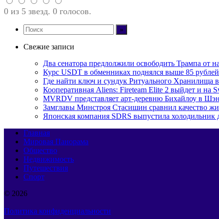
0 из 5 звезд. 0 голосов.
Свежие записи
Два сенатора предлолжили освободить Трампа от н
Курс USDT в обменниках поднялся выше 85 рублей
Где найти ключ и сундук Ритуального Хранилища в M
Кооперативная Aliens: Fireteam Elite 2 выйдет и на S
MVRDV представляет арт-деревню Бихайлоу в Шэн
Замглавы Минстроя Стасишин сравнил качество жи
Японская компания SDRS выпустила холодильник 
Главная
Мировая Панорама
Общество
Недвижимость
Путешествия
Спорт
© 2026
Политика конфиденциальности