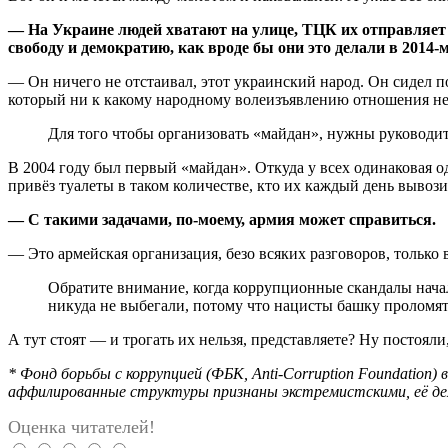
— На Украине людей хватают на улице, ТЦК их отправляет 
свободу и демократию, как вроде бы они это делали в 2014
— Он ничего не отстаивал, этот украинский народ. Он сидел 
который ни к какому народному волеизъявлению отношения не
Для того чтобы организовать «майдан», нужны руководит
В 2004 году был первый «майдан». Откуда у всех одинаковая од
привёз туалеты в таком количестве, кто их каждый день вывози
— С такими задачами, по-моему, армия может справиться.
— Это армейская организация, безо всяких разговоров, только
Обратите внимание, когда коррупционные скандалы начал
никуда не выбегали, потому что нацисты башку проломят 
А тут стоят — и трогать их нельзя, представляете? Ну постоял
* Фонд борьбы с коррупцией (ФБК, Anti-Corruption Foundatio
аффилированные структуры признаны экстремистскими, её дея
Оценка читателей!