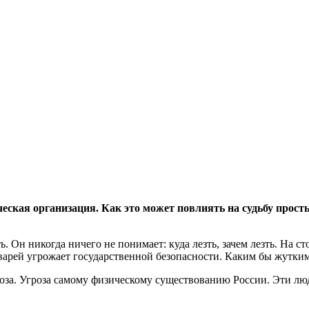
кая организация. Как это может повлиять на судьбу просты
 Он никогда ничего не понимает: куда лезть, зачем лезть. На с
тварей угрожает государственной безопасности. Каким бы жутким
роза. Угроза самому физическому существованию России. Эти л