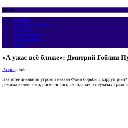
Меню
Главная
Мировая Панорама
Общество
Недвижимость
Путешествия
Спорт
«А ужас всё ближе»: Дмитрий Гоблин П
Разное
admin
Экзистенциальной угрозой назвал Фонд борьбы с коррупцией*
режима Зеленского, риске нового «майдана» и неудачах Трампа