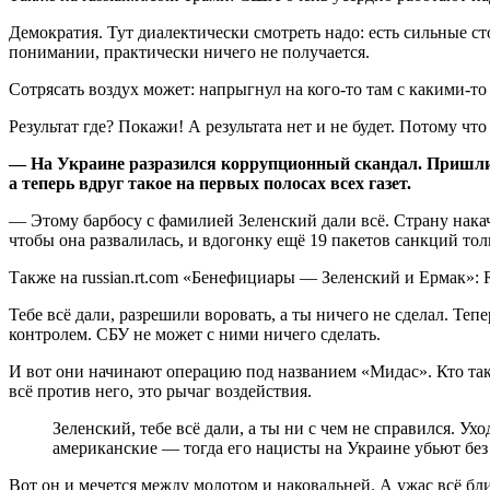
Демократия. Тут диалектически смотреть надо: есть сильные ст
понимании, практически ничего не получается.
Сотрясать воздух может: напрыгнул на кого-то там с какими-т
Результат где? Покажи! А результата нет и не будет. Потому что
— На Украине разразился коррупционный скандал. Пришли 
а теперь вдруг такое на первых полосах всех газет.
— Этому барбосу с фамилией Зеленский дали всё. Страну нака
чтобы она развалилась, и вдогонку ещё 19 пакетов санкций тол
Также на russian.rt.com «Бенефициары — Зеленский и Ермак»:
Тебе всё дали, разрешили воровать, а ты ничего не сделал. Т
контролем. СБУ не может с ними ничего сделать.
И вот они начинают операцию под названием «Мидас». Кто тако
всё против него, это рычаг воздействия.
Зеленский, тебе всё дали, а ты ни с чем не справился. Ух
американские — тогда его нацисты на Украине убьют без 
Вот он и мечется между молотом и наковальней. А ужас всё бл