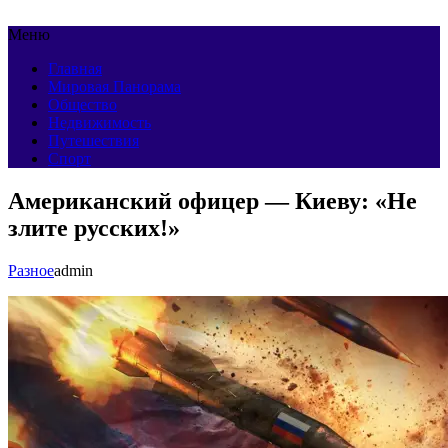
Меню
Главная
Мировая Панорама
Общество
Недвижимость
Путешествия
Спорт
Американский офицер — Киеву: «Не
злите русских!»
Разное
admin