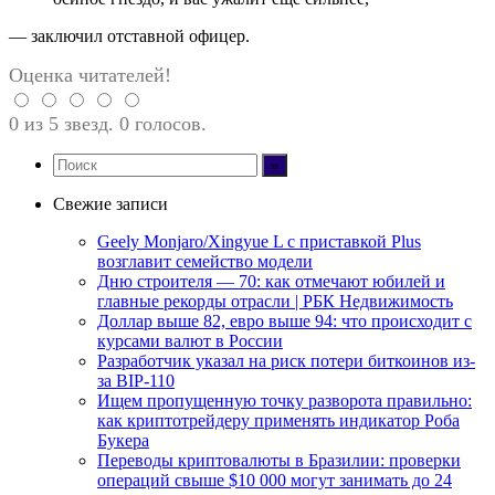
— заключил отставной офицер.
Оценка читателей!
0 из 5 звезд. 0 голосов.
Свежие записи
Geely Monjaro/Xingyue L с приставкой Plus
возглавит семейство модели
Дню строителя — 70: как отмечают юбилей и
главные рекорды отрасли | РБК Недвижимость
Доллар выше 82, евро выше 94: что происходит с
курсами валют в России
Разработчик указал на риск потери биткоинов из-
за BIP-110
Ищем пропущенную точку разворота правильно:
как криптотрейдеру применять индикатор Роба
Букера
Переводы криптовалюты в Бразилии: проверки
операций свыше $10 000 могут занимать до 24