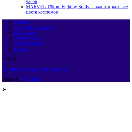
часов
MARVEL Tōkon: Fighting Souls — как открыть все
цвета костюмов
Главная
Мировая Панорама
Общество
Недвижимость
Путешествия
Спорт
© 2026
Политика конфиденциальности
Тема от
WP Puzzle
➤