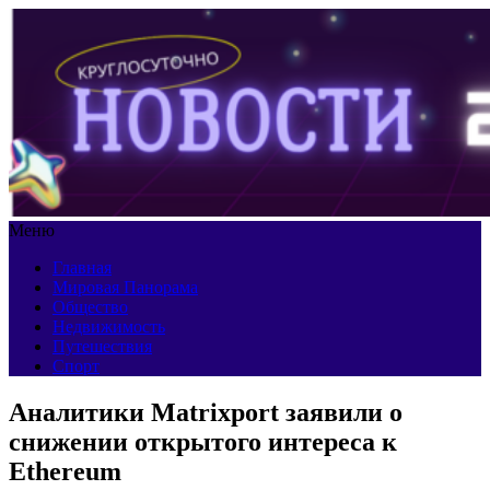
Меню
Главная
Мировая Панорама
Общество
Недвижимость
Путешествия
Спорт
Аналитики Matrixport заявили о
снижении открытого интереса к
Ethereum