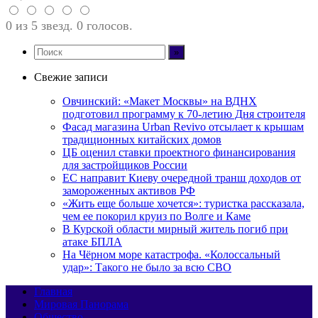
0 из 5 звезд. 0 голосов.
Свежие записи
Овчинский: «Макет Москвы» на ВДНХ
подготовил программу к 70-летию Дня строителя
Фасад магазина Urban Revivo отсылает к крышам
традиционных китайских домов
ЦБ оценил ставки проектного финансирования
для застройщиков России
ЕС направит Киеву очередной транш доходов от
замороженных активов РФ
«Жить еще больше хочется»: туристка рассказала,
чем ее покорил круиз по Волге и Каме
В Курской области мирный житель погиб при
атаке БПЛА
На Чёрном море катастрофа. «Колоссальный
удар»: Такого не было за всю СВО
Главная
Мировая Панорама
Общество