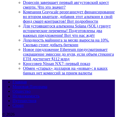
Dogecoin завершает первый августовский крест
смерти. Что это значит?
Компания Grayscale реорганизует финансирование
во втором квартале, добавив этот альткоин в свой
фонд смарт-контрактов! Вот подробности
Для устоявшегося альткоина Solana (SOL) грядут
исторические перемены! Подготовлены два
важных предложения! Вот что нас ждёт
Доходность майнинга за месяц выросла на 10%.
Сколько стоит добыть биткоин
Новое предложение Ethereum предусматривает
сокращение эмиссии до нуля, если объем стекинга
ETH достигнет $112 млрд
Кроссовер Nissan NX7: первый показ
Обмен «старых» долларов на «новые»: в каких
банках нет комиссий за прием валюты
Главная
Мировая Панорама
Общество
Недвижимость
Путешествия
Спорт
© 2026