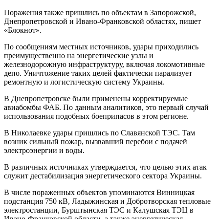
Поражения также пришлись по объектам в Запорожской,
Днепропетровской и Ивано-Франковской областях, пишет
«Блокнот».
По сообщениям местных источников, удары приходились
преимущественно на энергетические узлы и
железнодорожную инфраструктуру, включая локомотивные
депо. Уничтожение таких целей фактически парализует
ремонтную и логистическую систему Украины.
В Днепропетровске были применены корректируемые
авиабомбы ФАБ. По данным аналитиков, это первый случай
использования подобных боеприпасов в этом регионе.
В Николаевке удары пришлись по Славянской ТЭС. Там
возник сильный пожар, вызвавший перебои с подачей
электроэнергии и воды.
В различных источниках утверждается, что целью этих атак
служит дестабилизация энергетического сектора Украины.
В числе пораженных объектов упоминаются Винницкая
подстанция 750 кВ, Ладыжинская и Добротворская тепловые
электростанции, Бурштынская ТЭС и Калушская ТЭЦ в
Ивано-Франковской области, а также энергетическая