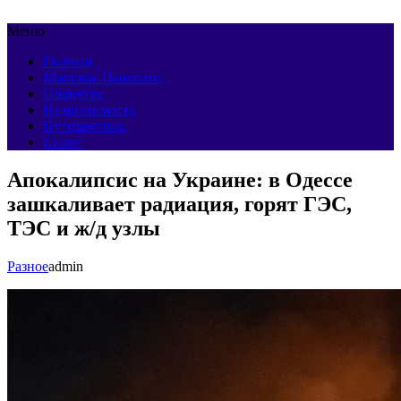
Меню
Главная
Мировая Панорама
Общество
Недвижимость
Путешествия
Спорт
Апокалипсис на Украине: в Одессе
зашкаливает радиация, горят ГЭС,
ТЭС и ж/д узлы
Разное
admin