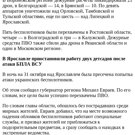
В Воронежском регионе дежурные расчеты ликвидировали 21
дрон, в Белгородской — 14, в Брянской — 10. По девять
аппаратов уничтожили над Орловской, Тамбовской и
Тульской областями, еще по шесть — над Липецкой и
Ярославской.
Пять беспилотников были перехвачены в Ростовской области,
четыре — в Волгоградской и три — в Калужской. Дежурные
средства ПВО также сбили два дрона в Рязанской области и
один в Московском регионе.
В Ярославле приостановили работу двух детсадов после
атаки БПЛА ВСУ
В ночь на 31 октября над Ярославлем была пресечена попытка
атаки украинских беспилотников.
Об этом сообщил губернатор региона Михаил Евраев. По его
словам, все цели были успешно перехвачены ПВО.
По словам главы области, обошлось без пострадавших среди
мирных жителей. Евраев добавил, что на месте возможного
падения обломков беспилотников работают специальные
службы, и призвал жителей не приближаться к
подозрительным предметам, а сразу сообщать о находках в
экстренные ведомства.