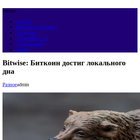
Меню
Главная
Мировая Панорама
Общество
Недвижимость
Путешествия
Спорт
Bitwise: Биткоин достиг локального
дна
Разное
admin