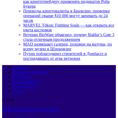
как криптотрейдеру применять индикатор Роба
Букера
Переводы криптовалюты в Бразилии: проверки
операций свыше $10 000 могут занимать до 24
часов
MARVEL Tōkon: Fighting Souls — как открыть все
цвета костюмов
Ветеран BioWare объяснил, почему Baldur’s Gate 3
стала отличным продолжением
MAD размещает галереи, похожие на валуны, по
всему музею в Шэньчжэне
Путин поблагодарил строителей в Донбассе и
пострадавших от атак регионах
Главная
Мировая Панорама
Общество
Недвижимость
Путешествия
Спорт
© 2026
Политика конфиденциальности