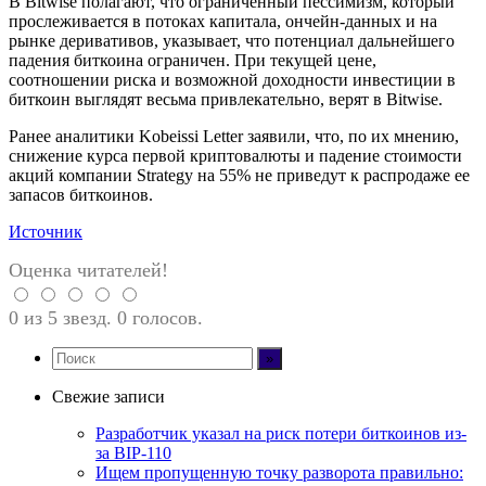
В Bitwise полагают, что ограниченный пессимизм, который
прослеживается в потоках капитала, ончейн-данных и на
рынке деривативов, указывает, что потенциал дальнейшего
падения биткоина ограничен. При текущей цене,
соотношении риска и возможной доходности инвестиции в
биткоин выглядят весьма привлекательно, верят в Bitwise.
Ранее аналитики Kobeissi Letter заявили, что, по их мнению,
снижение курса первой криптовалюты и падение стоимости
акций компании Strategy на 55% не приведут к распродаже ее
запасов биткоинов.
Источник
Оценка читателей!
0 из 5 звезд. 0 голосов.
Свежие записи
Разработчик указал на риск потери биткоинов из-
за BIP-110
Ищем пропущенную точку разворота правильно: