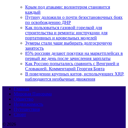
Крым под атаками: волонтером становится
каждый
Путину доложили о почти безостановочных боях
по освобождению ДНР
Как пользоваться газовой горелкой для
строительства и ремонта: инструкции для
портативных и кровельных моделей
Зумеры стали чаще выбирать долгосрочную
занятость
85% россиян делают покупки на маркетплейсах в
первый же день после зачисления зарплаты
Как Россию попытались сравнить с Венгрией и
Словакией. Комментарий Георгия Бовта
В поведении крупных китов, использующих XRP,
наблюдаются необычные движения
Главная
Мировая Панорама
Общество
Недвижимость
Путешествия
Спорт
© 2026