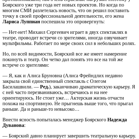
Боярского уже три года нет новых проектов. Но когда по
многим СМИ разлетелась новость, что он решил поставить
точку в своей профессиональной деятельности, его жена
Лариса Луппиан
поспешила это опровергнуть:
— Нет-нет! Михаил Сергеевич играет в двух спектаклях в
театре, проводит встречи со зрителями, иногда озвучивает
мультфильмы. Работает по мере своих сил в небольших ролях.
Но, по всей видимости, Боярский все же имеет намерение
покинуть и театр. Он четко дал понять это все на той же
встрече со зрителями:
— Я, как и Алиса Бруновна (Алиса Фрейндлих недавно
закрыла свой единственный спектакль с Олегом
Басилашвили. —
Ред.
), заканчиваю драматическую карьеру. Я
с ней часто перезваниваюсь, встречаюсь и на нее
ориентируюсь. Не стоит уже… Актерская жизнь отчасти
похожа на спортивную. Не прыгнешь выше того, что прыгал
раньше. Да и раньше-то невысоко…
Внести ясность попыталась менеджер Боярского
Надежда
Дуванова
:
— Боярский давно планирует завершить театральную карьеру.