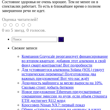
Состояние здоровья не очень хорошее. Тем не менее он в
спектаклях работает. То есть в ближайшее время о полном
завершении речи не идет.
Оценка читателей!
0 из 5 звезд. 0 голосов.
Свежие записи
Компания Grayscale реорганизует финансирование
во втором квартале, добавив этот альткоин в свой
фонд смарт-контрактов! Вот подробности
Для устоявшегося альткоина Solana (SOL) грядут
исторические перемены! Подготовлены два
важных предложения! Вот что нас ждёт
Доходность майнинга за месяц выросла на 10%.
Сколько стоит добыть биткоин
Новое предложение Ethereum предусматривает
сокращение эмиссии до нуля, если объем стекинга
ETH достигнет $112 млрд
Кроссовер Nissan NX7: первый показ
Обмен «старых» долларов на «новые»: в каких