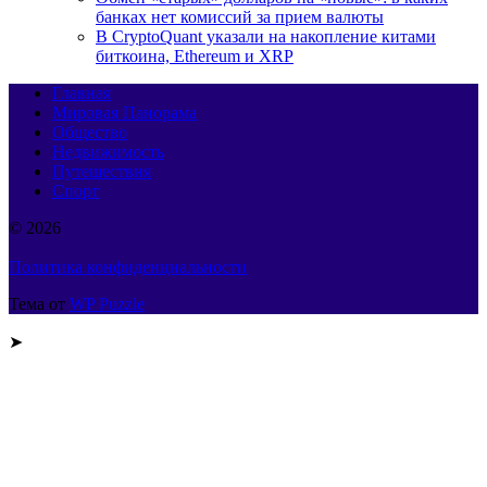
банках нет комиссий за прием валюты
В CryptoQuant указали на накопление китами
биткоина, Ethereum и XRP
Главная
Мировая Панорама
Общество
Недвижимость
Путешествия
Спорт
© 2026
Политика конфиденциальности
Тема от
WP Puzzle
➤