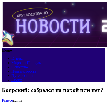
Меню
Главная
Мировая Панорама
Общество
Недвижимость
Путешествия
Спорт
Боярский: собрался на покой или нет?
Разное
admin