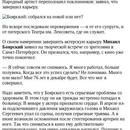
Народный артист переполошил поклонников: заявил, что
завершил карьеру.
Но вскоре последовали опровержения — и от его супруги, и
от питерского Театра им. Ленсовета, где он служит.
О своем намерении завершить актерскую карьеру
Михаил
Боярский
заявил на творческой встрече со зрителями в
Санкт-Петербурге. Он признался, что, например, с кино уже
точно покончил:
— Я сейчас совсем не снимаюсь. Я много работал, больше
полувека. Когда все это успел сделать? Не понимаю. Много
или мало? Мне 76 лет в декабре будет. Все что мог я
совершил.
Надо заметить, что у Боярского есть серьезные проблемы со
здоровьем. В этом году он аж трижды экстренно попадал в
больницу. В январе у актера прихватило сердце. В апреле из-
за подскочившего давления закружилась голова и Михаил
Сергеевич упал со сцены, получив серьезные травмы. А в
июне возникли осложнения после стентирования артерии на
ноге. Так что сниматься в кино ему действительно
противопоказано, там очень серьезные нагрузки. Поэтому у