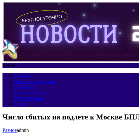
Меню
Главная
Мировая Панорама
Общество
Недвижимость
Путешествия
Спорт
Число сбитых на подлете к Москве БП
Разное
admin