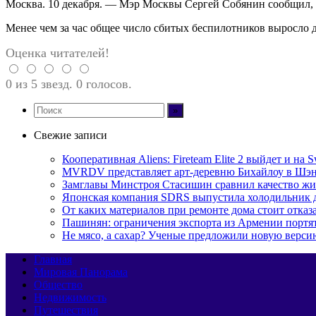
Москва. 10 декабря. — Мэр Москвы Сергей Собянин сообщил, 
Менее чем за час общее число сбитых беспилотников выросло 
Оценка читателей!
0 из 5 звезд. 0 голосов.
Свежие записи
Кооперативная Aliens: Fireteam Elite 2 выйдет и на S
MVRDV представляет арт-деревню Бихайлоу в Шэн
Замглавы Минстроя Стасишин сравнил качество жи
Японская компания SDRS выпустила холодильник 
От каких материалов при ремонте дома стоит отказа
Пашинян: ограничения экспорта из Армении портя
Не мясо, а сахар? Ученые предложили новую верси
Главная
Мировая Панорама
Общество
Недвижимость
Путешествия