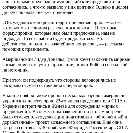
с некоторыми предложениями российские представители
согласились, а что-то вызвало у них критику. Однако в целом
дискуссия была «весьма полезная».
«Обсуждались конкретно территориальные проблемы, без
которых мы не видим разрешения кризиса… Некоторые
формулировки, которые нам были предложены, нам не
подходят. То есть работа будет продолжаться. Это
действительно один из важнейших вопросов», — рассказал
помощник президента.
Американский лидер Дональд Трамп хочет заключить мирные
соглашения и получить признание, пишет Politico со ссылкой
на источник.
При этом он подчеркнул, что стороны договорились не
раскрывать сути состоявшихся переговоров.
В конце ноября также прошло несколько раундов американо-
украинских переговоров. 23-го числа представители США и
Украины встретились в Женеве для обсуждения мирных
предложений. В совместном заявлении по итогам встречи
было отмечено, что делегации подготовили «обновлённый и
доработанный» проект возможного соглашения. Ещё одна
встреча состоялась 30 ноября во Флориде. Госсекретарь США
Марко Рубио утверждал, что переговоры прошли