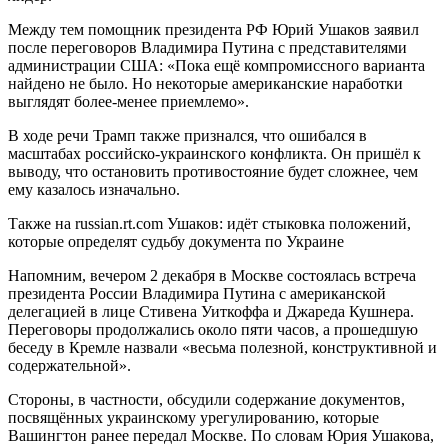
Между тем помощник президента РФ Юрий Ушаков заявил
после переговоров Владимира Путина с представителями
администрации США: «Пока ещё компромиссного варианта
найдено не было. Но некоторые американские наработки
выглядят более-менее приемлемо».
В ходе речи Трамп также признался, что ошибался в
масштабах российско-украинского конфликта. Он пришёл к
выводу, что остановить противостояние будет сложнее, чем
ему казалось изначально.
Также на russian.rt.com Ушаков: идёт стыковка положений,
которые определят судьбу документа по Украине
Напомним, вечером 2 декабря в Москве состоялась встреча
президента России Владимира Путина с американской
делегацией в лице Стивена Уиткоффа и Джареда Кушнера.
Переговоры продолжались около пяти часов, а прошедшую
беседу в Кремле назвали «весьма полезной, конструктивной и
содержательной».
Стороны, в частности, обсудили содержание документов,
посвящённых украинскому урегулированию, которые
Вашингтон ранее передал Москве. По словам Юрия Ушакова,