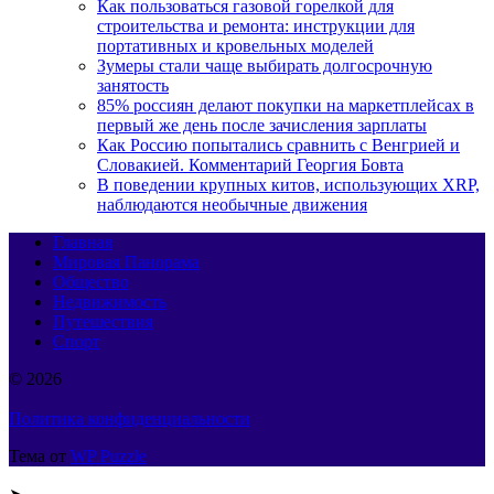
Как пользоваться газовой горелкой для
строительства и ремонта: инструкции для
портативных и кровельных моделей
Зумеры стали чаще выбирать долгосрочную
занятость
85% россиян делают покупки на маркетплейсах в
первый же день после зачисления зарплаты
Как Россию попытались сравнить с Венгрией и
Словакией. Комментарий Георгия Бовта
В поведении крупных китов, использующих XRP,
наблюдаются необычные движения
Главная
Мировая Панорама
Общество
Недвижимость
Путешествия
Спорт
© 2026
Политика конфиденциальности
Тема от
WP Puzzle