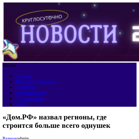
Меню
Главная
Мировая Панорама
Общество
Недвижимость
Путешествия
Спорт
«Дом.РФ» назвал регионы, где
строится больше всего однушек
Разное
admin