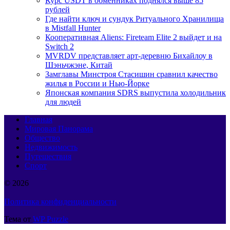
Курс USDT в обменниках поднялся выше 85
рублей
Где найти ключ и сундук Ритуального Хранилища
в Mistfall Hunter
Кооперативная Aliens: Fireteam Elite 2 выйдет и на
Switch 2
MVRDV представляет арт-деревню Бихайлоу в
Шэньчжэне, Китай
Замглавы Минстроя Стасишин сравнил качество
жилья в России и Нью-Йорке
Японская компания SDRS выпустила холодильник
для людей
Главная
Мировая Панорама
Общество
Недвижимость
Путешествия
Спорт
© 2026
Политика конфиденциальности
Тема от
WP Puzzle