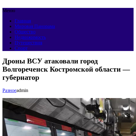
Меню
Главная
Мировая Панорама
Общество
Недвижимость
Путешествия
Спорт
Дроны ВСУ атаковали город
Волгореченск Костромской области —
губернатор
Разное
admin