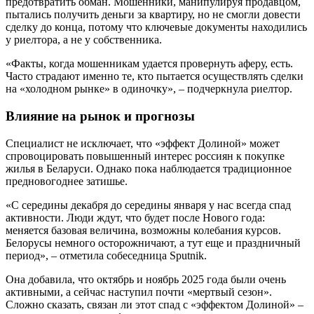
предотвратить обман. Мошенники, манипулируя продавцом,
пытались получить деньги за квартиру, но не смогли довести
сделку до конца, потому что ключевые документы находились
у риелтора, а не у собственника.
«Факты, когда мошенникам удается провернуть аферу, есть.
Часто страдают именно те, кто пытается осуществлять сделки
на «холодном рынке» в одиночку», – подчеркнула риелтор.
Влияние на рынок и прогнозы
Специалист не исключает, что «эффект Долиной» может
спровоцировать повышенный интерес россиян к покупке
жилья в Беларуси. Однако пока наблюдается традиционное
предновогоднее затишье.
«С середины декабря до середины января у нас всегда спад
активности. Люди ждут, что будет после Нового года:
меняется базовая величина, возможны колебания курсов.
Белорусы немного осторожничают, а тут еще и праздничный
период», – отметила собеседница Sputnik.
Она добавила, что октябрь и ноябрь 2025 года были очень
активными, а сейчас наступил почти «мертвый сезон».
Сложно сказать, связан ли этот спад с «эффектом Долиной» –