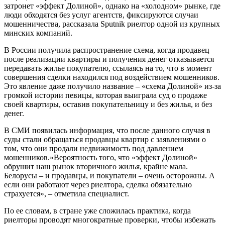
затронет «эффект Долиной», однако на «холодном» рынке, где
люди обходятся без услуг агентств, фиксируются случаи
мошенничества, рассказала Sputnik риелтор одной из крупных
минских компаний.
В России получила распространение схема, когда продавец
после реализации квартиры и получения денег отказывается
передавать жилье покупателю, ссылаясь на то, что в момент
совершения сделки находился под воздействием мошенников.
Это явление даже получило название – «схема Долиной» из-за
громкой истории певицы, которая выиграла суд о продаже
своей квартиры, оставив покупательницу и без жилья, и без
денег.
В СМИ появилась информация, что после данного случая в
суды стали обращаться продавцы квартир с заявлениями о
том, что они продали недвижимость под давлением
мошенников.»Вероятность того, что «эффект Долиной»
обрушит наш рынок вторичного жилья, крайне мала.
Белорусы – и продавцы, и покупатели – очень осторожны. А
если они работают через риелтора, сделка обязательно
страхуется», – отметила специалист.
По ее словам, в стране уже сложилась практика, когда
риелторы проводят многократные проверки, чтобы избежать