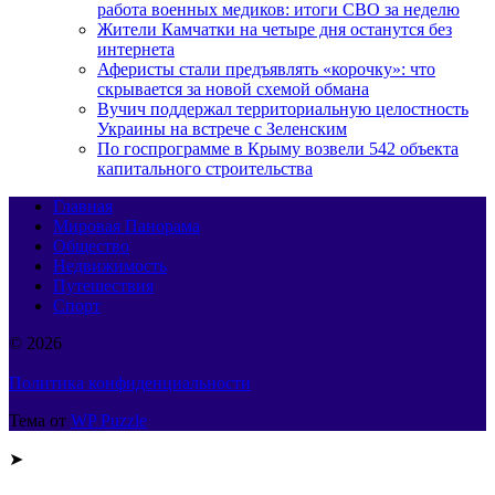
работа военных медиков: итоги СВО за неделю
Жители Камчатки на четыре дня останутся без
интернета
Аферисты стали предъявлять «корочку»: что
скрывается за новой схемой обмана
Вучич поддержал территориальную целостность
Украины на встрече с Зеленским
По госпрограмме в Крыму возвели 542 объекта
капитального строительства
Главная
Мировая Панорама
Общество
Недвижимость
Путешествия
Спорт
© 2026
Политика конфиденциальности
Тема от
WP Puzzle
➤