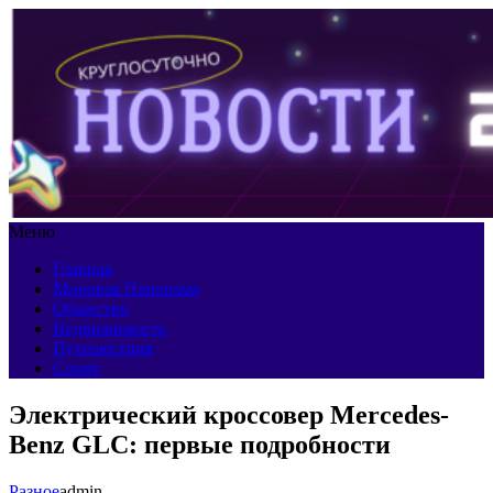
Меню
Главная
Мировая Панорама
Общество
Недвижимость
Путешествия
Спорт
Электрический кроссовер Mercedes-
Benz GLC: первые подробности
Разное
admin