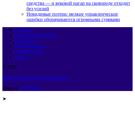
средства — и вековой нагар на сковороде отходит
без усилий
Невидимые потери: мелкие управленческие
ошибки оборачиваются огромными суммами
Главная
Мировая Панорама
Общество
Недвижимость
Путешествия
Спорт
© 2026
Политика конфиденциальности
Тема от
WP Puzzle
➤