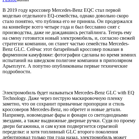
В 2019 году кроссовер Mercedes-Benz EQC стал первой
моделью отдельного EQ-семейства, однако довольно скоро
стало понятно, что публика его не приняла. Он продержался
на конвейере всего четыре года и был бесславно снят с
производства, даже не дождавшись рестайлинга. Теперь ему
на смену готовится новый электромобиль, и, согласно свежей
стратегии компании, он станет частью семейства Mercedes-
Benz GLC. Сейчас этот батарейный кроссовер показан в
фирменном камуфляже: фотографии сделаны во время зимних
испытаний на шведском полигоне компании в приполярном
Арьеплуге. А попутно опубликованы первые технические
подробности.
Электромобиль будет называться Mercedes-Benz GLC with EQ
Technology. Даже через пеструю маскировочную пленку
заметно, что он сохранит привычные пропорции и стиль
кроссоверов Mercedes-Benz, но обретет и новые детали.
Например, новомодные фары и фонари со светодиодными
звездами, а также выдвижные дверные ручки. Судя по проему
двери багажника, и сам кузов подвергнется серьезной
переделке: и хотя топливный GLC второго поколения
дебютировал только три года назад, электромобиль может