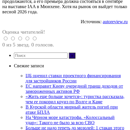
продолжаются, а его премьера должна состояться в сентябре
на выставке IAA в Мюнхене. Хотя на рынок он выйдет только
весной 2026 года.
Источник:
autoreview.ru
Оценка читателей!
0 из 5 звезд. 0 голосов.
Свежие записи
ЦБ оценил ставки проектного финансирования
для застройщиков России
ЕС направит Киеву очередной транш доходов от
замороженных активов РФ
«Жить еще больше хочется»: туристка рассказала,
чем ее покорил круиз по Волге и Каме
В Курской области мирный житель погиб при
атаке БПЛА
На Чёрном море катастрофа. «Колоссальный
удар»: Такого не было за всю СВО
Больше не надо тереть до мозолей: 1 стакан этого