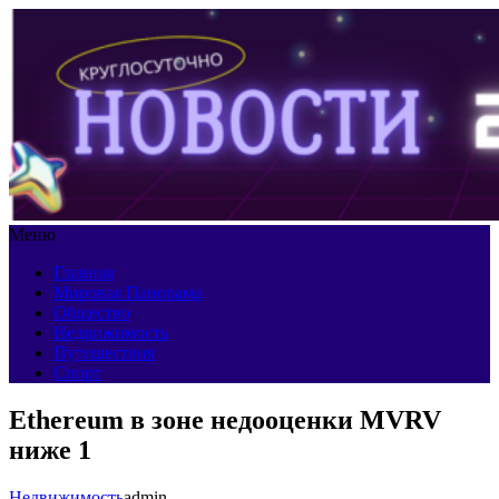
Меню
Главная
Мировая Панорама
Общество
Недвижимость
Путешествия
Спорт
Ethereum в зоне недооценки MVRV
ниже 1
Недвижимость
admin