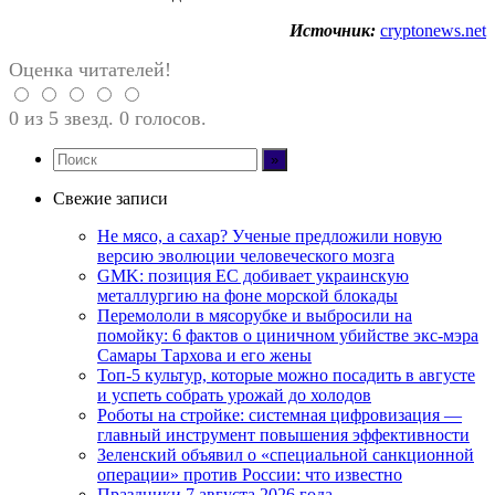
Источник:
cryptonews.net
Оценка читателей!
0 из 5 звезд. 0 голосов.
Свежие записи
Не мясо, а сахар? Ученые предложили новую
версию эволюции человеческого мозга
GMK: позиция ЕС добивает украинскую
металлургию на фоне морской блокады
Перемололи в мясорубке и выбросили на
помойку: 6 фактов о циничном убийстве экс-мэра
Самары Тархова и его жены
Топ-5 культур, которые можно посадить в августе
и успеть собрать урожай до холодов
Роботы на стройке: системная цифровизация —
главный инструмент повышения эффективности
Зеленский объявил о «специальной санкционной
операции» против России: что известно
Праздники 7 августа 2026 года