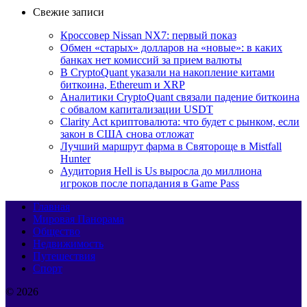
Свежие записи
Кроссовер Nissan NX7: первый показ
Обмен «старых» долларов на «новые»: в каких
банках нет комиссий за прием валюты
В CryptoQuant указали на накопление китами
биткоина, Ethereum и XRP
Аналитики CryptoQuant связали падение биткоина
с обвалом капитализации USDT
Clarity Act криптовалюта: что будет с рынком, если
закон в США снова отложат
Лучший маршрут фарма в Святороще в Mistfall
Hunter
Аудитория Hell is Us выросла до миллиона
игроков после попадания в Game Pass
Главная
Мировая Панорама
Общество
Недвижимость
Путешествия
Спорт
© 2026