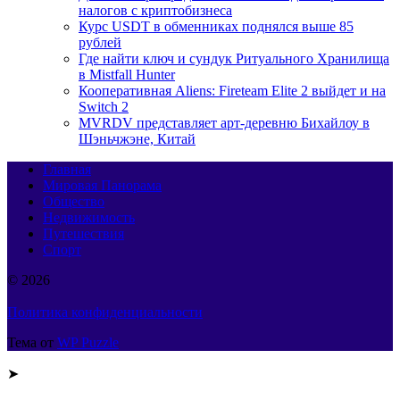
налогов с криптобизнеса
Курс USDT в обменниках поднялся выше 85
рублей
Где найти ключ и сундук Ритуального Хранилища
в Mistfall Hunter
Кооперативная Aliens: Fireteam Elite 2 выйдет и на
Switch 2
MVRDV представляет арт-деревню Бихайлоу в
Шэньчжэне, Китай
Главная
Мировая Панорама
Общество
Недвижимость
Путешествия
Спорт
© 2026
Политика конфиденциальности
Тема от
WP Puzzle
➤