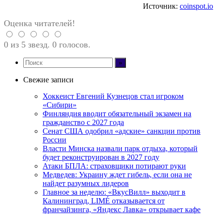
Источник:
coinspot.io
Оценка читателей!
0 из 5 звезд. 0 голосов.
Свежие записи
Хоккеист Евгений Кузнецов стал игроком
«Сибири»
Финляндия вводит обязательный экзамен на
гражданство с 2027 года
Сенат США одобрил «адские» санкции против
России
Власти Минска назвали парк отдыха, который
будет реконструирован в 2027 году
Атаки БПЛА: страховщики потирают руки
Медведев: Украину ждет гибель, если она не
найдет разумных лидеров
Главное за неделю: «ВкусВилл» выходит в
Калининград, LIMÉ отказывается от
франчайзинга, «Яндекс Лавка» открывает кафе