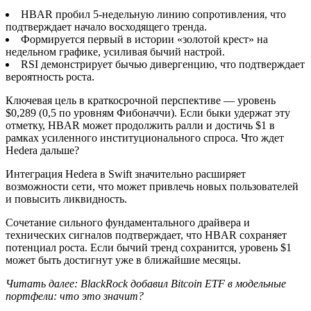
HBAR пробил 5-недельную линию сопротивления, что
подтверждает начало восходящего тренда.
Формируется первый в истории «золотой крест» на
недельном графике, усиливая бычий настрой.
RSI демонстрирует бычью дивергенцию, что подтверждает
вероятность роста.
Ключевая цель в краткосрочной перспективе — уровень
$0,289 (0,5 по уровням Фибоначчи). Если быки удержат эту
отметку, HBAR может продолжить ралли и достичь $1 в
рамках усиленного институционального спроса. Что ждет
Hedera дальше?
Интеграция Hedera в Swift значительно расширяет
возможности сети, что может привлечь новых пользователей
и повысить ликвидность.
Сочетание сильного фундаментального драйвера и
технических сигналов подтверждает, что HBAR сохраняет
потенциал роста. Если бычий тренд сохранится, уровень $1
может быть достигнут уже в ближайшие месяцы.
Читать далее: BlackRock добавил Bitcoin ETF в модельные
портфели: что это значит?