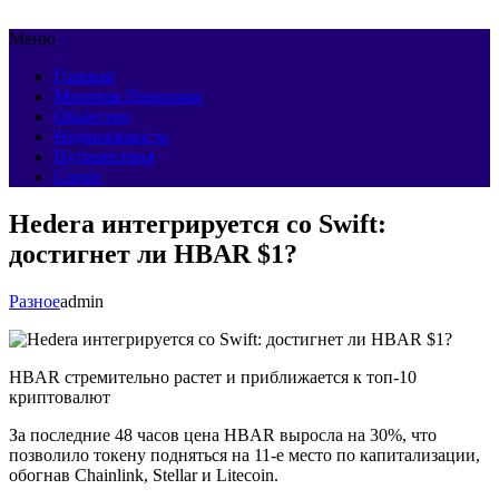
Меню
Главная
Мировая Панорама
Общество
Недвижимость
Путешествия
Спорт
Hedera интегрируется со Swift:
достигнет ли HBAR $1?
Разное
admin
HBAR стремительно растет и приближается к топ-10
криптовалют
За последние 48 часов цена HBAR выросла на 30%, что
позволило токену подняться на 11-е место по капитализации,
обогнав Chainlink, Stellar и Litecoin.