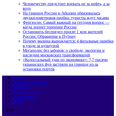
Человечеству предстоит воевать не за нефть, а за
воду
На границе России и Абхазии образовалась
двухкилометровая пробка: туристы ждут часами
Фергюсон: Самый важный на сегодня вопрос —
когда лопнет терпение России
Остановить беспредел просят 1 млн жителей
России: Обращение к Путину
Почему малина вырождается: 4 фатальные ошибки
в уходе за культурой
Мегаполис без заборов: о свободе, экологии и
наследии московских трансформаций
«Колоссальный удар по экономике»: 7,7 тысячи
украинских фур застряли на границе из-за
остановки портов
Главная
Мировая Панорама
Общество
Недвижимость
Путешествия
Спорт
© 2026