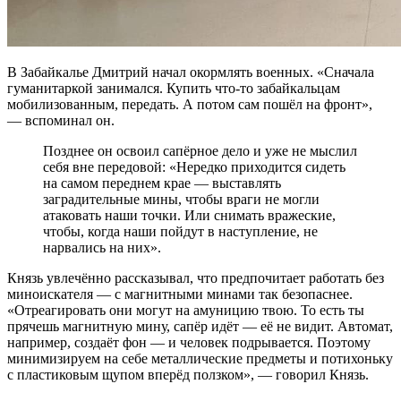
В Забайкалье Дмитрий начал окормлять военных. «Сначала
гуманитаркой занимался. Купить что-то забайкальцам
мобилизованным, передать. А потом сам пошёл на фронт»,
— вспоминал он.
Позднее он освоил сапёрное дело и уже не мыслил
себя вне передовой: «Нередко приходится сидеть
на самом переднем крае — выставлять
заградительные мины, чтобы враги не могли
атаковать наши точки. Или снимать вражеские,
чтобы, когда наши пойдут в наступление, не
нарвались на них».
Князь увлечённо рассказывал, что предпочитает работать без
миноискателя — с магнитными минами так безопаснее.
«Отреагировать они могут на амуницию твою. То есть ты
прячешь магнитную мину, сапёр идёт — её не видит. Автомат,
например, создаёт фон — и человек подрывается. Поэтому
минимизируем на себе металлические предметы и потихоньку
с пластиковым щупом вперёд ползком», — говорил Князь.