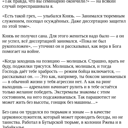
«Так правда, что вы семинарию окончили?» — на всякий
случай переспрашивала я.
«Есть такой грех, — улыбался Князь. — Занимался тюремным
служением, посещал осуждённых. Даже диссертацию защитил
по этой теме».
Князь не получил сана. Для этого жениться надо было — а он
не успел, всё диссертацией занимался. «Пока не был
рукоположен», — уточнял он и рассказывал, как вера в Бога
помогает на войне.
«Когда заходишь на позицию — молишься. Страшно, врать не
буду, поджилки трясутся. Молишься, молишься, и тогда
Господь даёт тебе храбрость — режим бойца включается, —
рассказывал он. — Это как, например, ты боксом занимаешься
— в обычной жизни у тебя агрессии нет. А как на ринг
выходишь — адреналин начинает рулить и в тебе остаётся
только желание победить. Экстремалы знакомы с этим
состоянием, на него подсаживаешься. Так парашютист не
может жить без высоты, гонщик без машины…»
Без сана он трудился по тюрьмам и зонам — в качестве
церковнослужителя, который может проводить беседы, но не
таинства. Работал в Бутырской тюрьме, в колонии Ржева и в
Забайкалье.