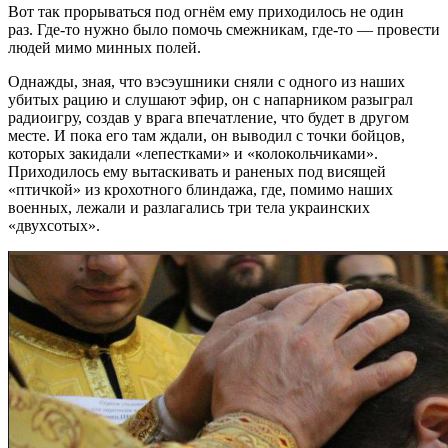
Вот так прорываться под огнём ему приходилось не один
раз. Где-то нужно было помочь смежникам, где-то — провести
людей мимо минных полей.
Однажды, зная, что вэсэушники сняли с одного из наших
убитых рацию и слушают эфир, он с напарником разыграл
радиоигру, создав у врага впечатление, что будет в другом
месте. И пока его там ждали, он выводил с точки бойцов,
которых закидали «лепестками» и «колокольчиками».
Приходилось ему вытаскивать и раненых под висящей
«птичкой» из крохотного блиндажа, где, помимо наших
военных, лежали и разлагались три тела украинских
«двухсотых».