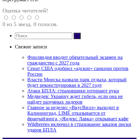
Оценка читателей!
0 из 5 звезд. 0 голосов.
Свежие записи
Финляндия вводит обязательный экзамен на
гражданство с 2027 года
Сенат США одобрил «адские» санкции против
России
Власти Минска назвали парк отдыха, который
будет реконструирован в 2027 году
Атаки БПЛА: страховщики потирают руки
Медведев: Украину ждет гибель, если она не
найдет разумных лидеров
Главное за неделю: «ВкусВилл» выходит в
Калининград, LIMÉ отказывается от
франчайзинга, «Яндекс Лавка» открывает кафе
Wildberries включил в страхование заказов риски
ударов БПЛА