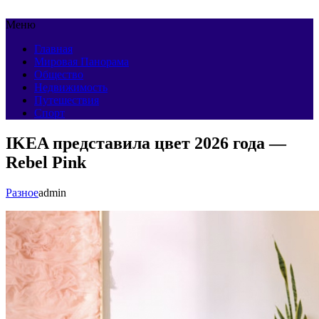
Меню
Главная
Мировая Панорама
Общество
Недвижимость
Путешествия
Спорт
IKEA представила цвет 2026 года —
Rebel Pink
Разное
admin