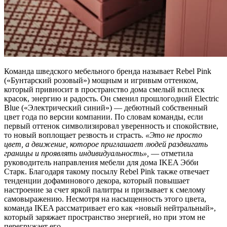
Команда шведского мебельного бренда называет Rebel Pink
(«Бунтарский розовый») мощным и игривым оттенком,
который привносит в пространство дома смелый всплеск
красок, энергию и радость. Он сменил прошлогодний Electric
Blue («Электрический синий») — дебютный собственный
цвет года по версии компании. По словам команды, если
первый оттенок символизировал уверенность и спокойствие,
то новый воплощает резвость и страсть.
«Это не просто
цвет, а движение, которое приглашает людей раздвигать
границы и проявлять индивидуальность»,
— отметила
руководитель направления мебели для дома IKEA Эбби
Старк. Благодаря такому посылу Rebel Pink также отвечает
тенденции дофаминового декора, который повышает
настроение за счет яркой палитры и призывает к смелому
самовыражению. Несмотря на насыщенность этого цвета,
команда IKEA рассматривает его как «новый нейтральный»,
который заряжает пространство энергией, но при этом не
перегружает его.