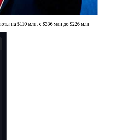
люты на $110 млн, с $336 млн до $226 млн.