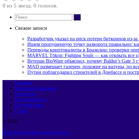
0 из 5 звезд. 0 голосов.
Свежие записи
Разработчик указал на риск потери биткоинов из-за
Ищем пропущенную точку разворота правильно: ка
Переводы криптовалюты в Бразилии: проверки опер
MARVEL Tōkon: Fighting Souls — как открыть все 
Ветеран BioWare объяснил, почему Baldur’s Gate 3
MAD размещает галереи, похожие на валуны, по в
Путин поблагодарил строителей в Донбассе и постр
Главная
Мировая Панорама
Общество
Недвижимость
Путешествия
Спорт
© 2026
Политика конфиденциальности