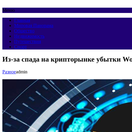
Меню
Главная
Мировая Панорама
Общество
Недвижимость
Путешествия
Спорт
Из-за спада на крипторынке убытки Wor
Разное
admin