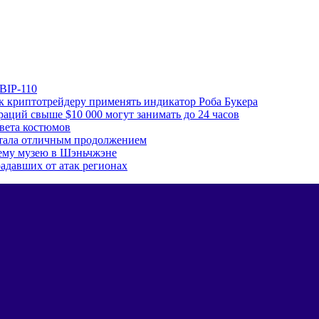
 BIP-110
к криптотрейдеру применять индикатор Роба Букера
аций свыше $10 000 могут занимать до 24 часов
цвета костюмов
 стала отличным продолжением
сему музею в Шэньчжэне
адавших от атак регионах