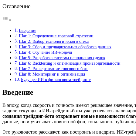
Оглавление
Введение
Шаг 1: Определение торговой стратегии
Шаг 2: Выбор технологического стека
Шаг 3: Сбор и предварительная обработка данных
Шаг 4: Обучение ИИ-модели
Шаг 5: Разработка системы исполнения сделок
Шаг 6: Backtesting и оптимизация производительности
Шаг 7: Развертывание торгового бота
Шаг 8: Мониторинг и оптимизация
Будущее ИИ в финансовом трейдинге
Введение
В эпоху, когда скорость и точность имеют решающее значение
за доли секунды, а ИИ-трейдинг-боты уже успевают анализир
создания трейдинг-бота открывает новые возможности
благ
данные, но и учитывать новостной фон, тональность публикац
Это руководство расскажет, как построить и внедрить ИИ-трей