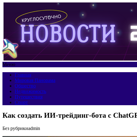
Меню
Главная
Мировая Панорама
Общество
Недвижимость
Путешествия
Спорт
Как создать ИИ-трейдинг-бота с ChatGP
Без рубрики
admin