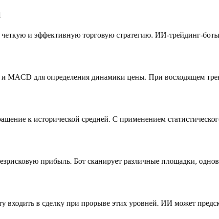
и
ь четкую и эффективную торговую стратегию. ИИ-трейдинг-боты 
SI и MACD для определения динамики цены. При восходящем тре
ение к исторической средней. С применением статистического а
безрисковую прибыль. Бот сканирует различные площадки, одно
 входить в сделку при прорыве этих уровней. ИИ может предск