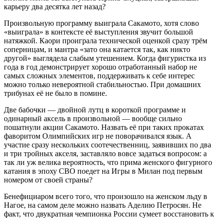
карьеру два десятка лет назад?
Произвольную программу выиграла Сакамото, хотя слово
«выиграла» в контексте её выступления звучит большой
натяжкой. Каори проиграла технической оценкой сразу трём
соперницам, и мантра «зато она катается так, как никто
другой» выглядела слабым утешением. Когда фигуристка из
года в год демонстрирует хорошо отработанный набор не
самых сложных элементов, поддерживать к себе интерес
можно только невероятной стабильностью. При домашних
трибунах её не было в помине.
Две бабочки — двойной лутц в короткой программе и
одинарный аксель в произвольной — вообще сильно
пошатнули акции Сакамото. Назвать её при таких прокатах
фаворитом Олимпийских игр не поворачивался язык. А
участие сразу нескольких соотечественниц, заявивших по два
и три тройных акселя, заставляло вовсе задаться вопросом: а
так ли уж велика вероятность, что прима женского фигурного
катания в эпоху СВО поедет на Игры в Милан под первым
номером от своей страны?
Бенефициаром всего того, что произошло на женском льду в
Нагое, на самом деле можно назвать Аделию Петросян. Не
факт, что двукратная чемпионка России сумеет восстановить к