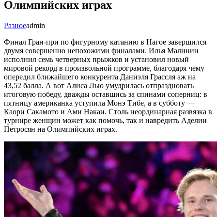
Олимпийских играх
Разное
admin
Финал Гран-при по фигурному катанию в Нагое завершился
двумя совершенно непохожими финалами. Илья Малинин
исполнил семь четверных прыжков и установил новый
мировой рекорд в произвольной программе, благодаря чему
опередил ближайшего конкурента Даниэля Грассля аж на
43,52 балла. А вот Алиса Лью умудрилась отпраздновать
итоговую победу, дважды оставшись за спинами соперниц: в
пятницу американка уступила Монэ Тибе, а в субботу —
Каори Сакамото и Ами Накаи. Столь неординарная развязка в
турнире женщин может как помочь, так и навредить Аделии
Петросян на Олимпийских играх.