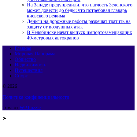
На Западе предупредили, что наглость Зеленского
может довести до беды: что потребовал главарь
киевского режима
Деньги на дорожные работы разрешат тратить на
защиту от воздушных атак
В Челябинске начат выпуск импортозамещающих
40-метровых автокранов
Главная
Мировая Панорама
Общество
Недвижимость
Путешествия
Спорт
© 2026
Политика конфиденциальности
Тема от
WP Puzzle
➤