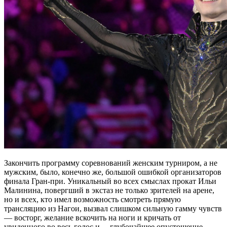
Закончить программу соревнований женским турниром, а не
мужским, было, конечно же, большой ошибкой организаторов
финала Гран-при. Уникальный во всех смыслах прокат Ильи
Малинина, повергший в экстаз не только зрителей на арене,
но и всех, кто имел возможность смотреть прямую
трансляцию из Нагои, вызвал слишком сильную гамму чувств
— восторг, желание вскочить на ноги и кричать от
увиденного во весь голос и… глубочайшее опустошение.