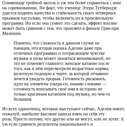
Олимпиаде тройной аксель и уж тем более справиться с ним
на соревнованиях. Не факт, что ученице Этери Тутберидзе
удастся поднять качество и стабильность своих четверных
прыжков настолько, чтобы включить их в произвольную
программу. Но если она сумеет это сделать, эффект вполне
может быть сравним с тем, что произвёл в финале Гран-при
Малинин.
Понятно, что сложность в данном случае не
панацея, что вторая оценка Аделии даже при
отличных программах и потрясающем чувстве
музыки и позы может оказаться минимальной, но
это не отменяет главного: женское катание после
того, как в нём пересмотрели возрастные нормы,
вплотную подошло к черте, за которой отчаянно
хочется увидеть прорыв. Готовность рисковать,
идти на элементы ультра-си, иными словами —
готовность вписывать своё имя в историю не
только красивым катанием под музыку, но чем-то
большим.
Из всех одиночниц, которые выступают сейчас, Аделия имеет,
пожалуй, наиболее высокие шансы взять на себя эту
роль. Просто потому, что другие или не могут, или не хотят. А
уж если сравнить результаты национального и