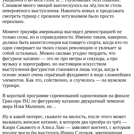
Слишком много эмоций выплеснулось на лёд после столь
невероятного выступления. Накопить новых и продолжать
смотреть турнир с прежним энтузиазмом было просто
нереально.
Момент триумфа американца выглядел демонстрацией не
только силы, но и справедливости. Именно таким, наверное,
должна быть квинтэссенция настоящего спорта, когда кто-то
один совершает на твоих глазах революцию и увлекает за
собой остальных. Можно сколько угодно твердить, что
фигурное катание — это не про метры и секунды, а про
музыку и хореографию, но настоящим искусством
выступления фигуристов становятся лишь тогда, когда в
основе лежит очень серьёзный фундамент в виде сложнейших
элементов. Как это, собственно, и случилось — на мужском
турнире.
В короткой программе соревнований одиночников на финале
Гран-при ISU по фигурному катанию двукратный чемпион
мира Илья Малинин, не…
Ну и какой интерес, скажите на милость, после этого может
вызывать женское катание, в котором два призёра из трёх —
Каори Сакамото и Алиса Лью — заявляют контент, с которым
вполне могла бы выступать Ирина Слуцкая, завершившая