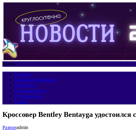
Меню
Главная
Мировая Панорама
Общество
Недвижимость
Путешествия
Спорт
Кроссовер Bentley Bentayga удостоился с
Разное
admin