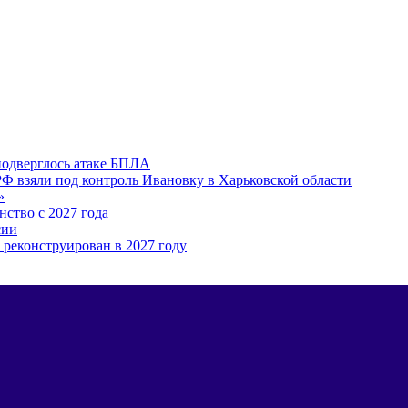
подверглось атаке БПЛА
Ф взяли под контроль Ивановку в Харьковской области
»
ство с 2027 года
сии
 реконструирован в 2027 году