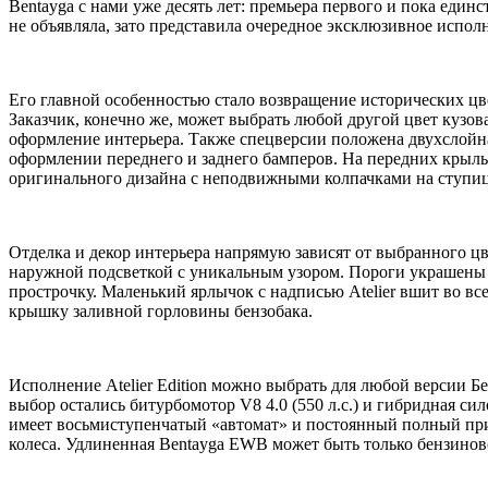
Bentayga с нами уже десять лет: премьера первого и пока един
не объявляла, зато представила очередное эксклюзивное исполне
Его главной особенностью стало возвращение исторических цвето
Заказчик, конечно же, может выбрать любой другой цвет кузов
оформление интерьера. Также спецверсии положена двухслойн
оформлении переднего и заднего бамперов. На передних крыль
оригинального дизайна с неподвижными колпачками на ступиц
Отделка и декор интерьера напрямую зависят от выбранного цв
наружной подсветкой с уникальным узором. Пороги украшены п
прострочку. Маленький ярлычок с надписью Atelier вшит во в
крышку заливной горловины бензобака.
Исполнение Atelier Edition можно выбрать для любой версии Б
выбор остались битурбомотор V8 4.0 (550 л.с.) и гибридная сил
имеет восьмиступенчатый «автомат» и постоянный полный пр
колеса. Удлиненная Bentayga EWB может быть только бензинов