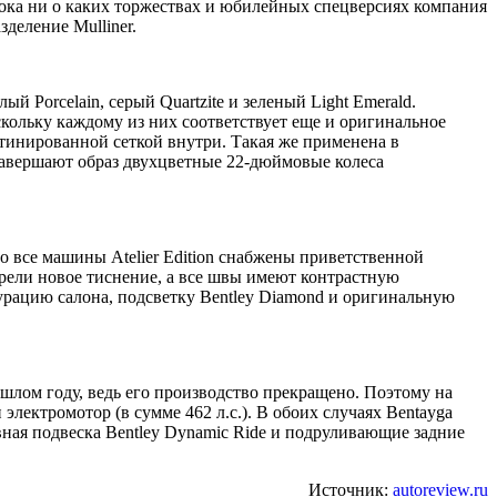
. Пока ни о каких торжествах и юбилейных спецверсиях компания
зделение Mulliner.
й Porcelain, серый Quartzite и зеленый Light Emerald.
скольку каждому из них соответствует еще и оригинальное
тинированной сеткой внутри. Такая же применена в
Завершают образ двухцветные 22-дюймовые колеса
то все машины Atelier Edition снабжены приветственной
рели новое тиснение, а все швы имеют контрастную
урацию салона, подсветку Bentley Diamond и оригинальную
ошлом году, ведь его производство прекращено. Поэтому на
электромотор (в сумме 462 л.с.). В обоих случаях Bentayga
ая подвеска Bentley Dynamic Ride и подруливающие задние
Источник:
autoreview.ru