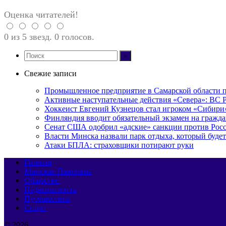
Оценка читателей!
0 из 5 звезд. 0 голосов.
Свежие записи
Промышленное предприятие в Самарской области 
Активные наступательные действия «Севера»: ВС Р
Хоккеист Евгений Кузнецов стал игроком «Сибири
Финляндия вводит обязательный экзамен на граждан
Сенат США одобрил «адские» санкции против Рос
Власти Минска назвали парк отдыха, который будет
Атаки БПЛА: страховщики потирают руки
Главная
Мировая Панорама
Общество
Недвижимость
Путешествия
Спорт
© 2026