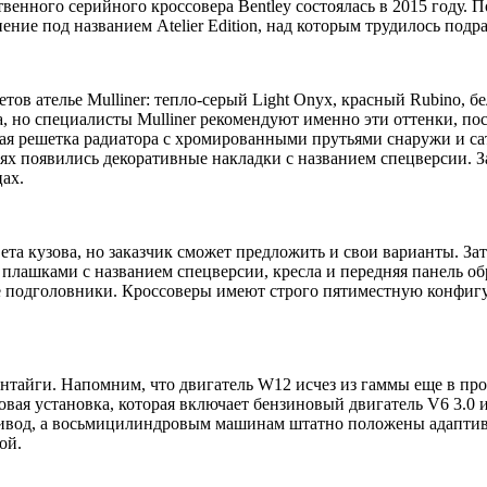
ственного серийного кроссовера Bentley состоялась в 2015 году
ние под названием Atelier Edition, над которым трудилось подра
в ателье Mulliner: тепло-серый Light Onyx, красный Rubino, белы
а, но специалисты Mulliner рекомендуют именно эти оттенки, по
ая решетка радиатора с хромированными прутьями снаружи и са
ях появились декоративные накладки с названием спецверсии. 
ах.
ета кузова, но заказчик сможет предложить и свои варианты. За
лашками с названием спецверсии, кресла и передняя панель об
се подголовники. Кроссоверы имеют строго пятиместную конфиг
ентайги. Напомним, что двигатель W12 исчез из гаммы еще в пр
овая установка, которая включает бензиновый двигатель V6 3.0 и 
ивод, а восьмицилиндровым машинам штатно положены адаптивн
ой.