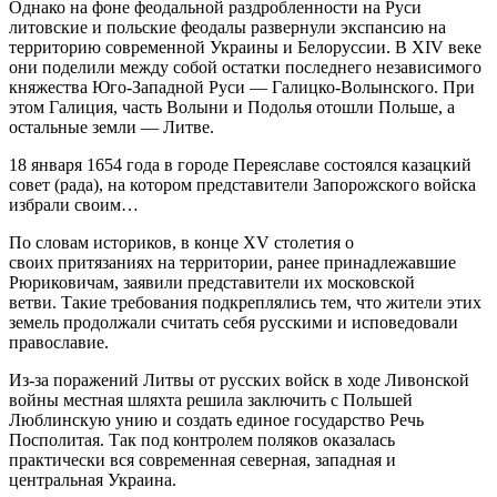
Однако на фоне феодальной раздробленности на Руси
литовские и польские феодалы развернули экспансию на
территорию современной Украины и Белоруссии. В XIV веке
они поделили между собой остатки последнего независимого
княжества Юго-Западной Руси — Галицко-Волынского. При
этом Галиция, часть Волыни и Подолья отошли Польше, а
остальные земли — Литве.
18 января 1654 года в городе Переяславе состоялся казацкий
совет (рада), на котором представители Запорожского войска
избрали своим…
По словам историков, в конце XV столетия о
своих притязаниях на территории, ранее принадлежавшие
Рюриковичам, заявили представители их московской
ветви. Такие требования подкреплялись тем, что жители этих
земель продолжали считать себя русскими и исповедовали
православие.
Из-за поражений Литвы от русских войск в ходе Ливонской
войны местная шляхта решила заключить с Польшей
Люблинскую унию и создать единое государство Речь
Посполитая. Так под контролем поляков оказалась
практически вся современная северная, западная и
центральная Украина.