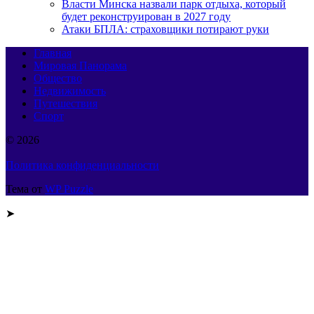
Власти Минска назвали парк отдыха, который
будет реконструирован в 2027 году
Атаки БПЛА: страховщики потирают руки
Главная
Мировая Панорама
Общество
Недвижимость
Путешествия
Спорт
© 2026
Политика конфиденциальности
Тема от
WP Puzzle
➤