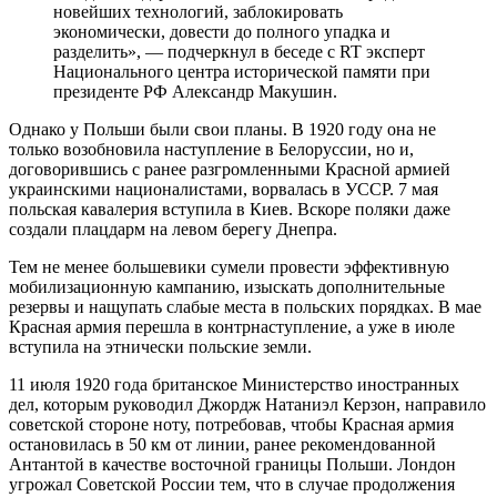
новейших технологий, заблокировать
экономически, довести до полного упадка и
разделить», — подчеркнул в беседе с RT эксперт
Национального центра исторической памяти при
президенте РФ Александр Макушин.
Однако у Польши были свои планы. В 1920 году она не
только возобновила наступление в Белоруссии, но и,
договорившись с ранее разгромленными Красной армией
украинскими националистами, ворвалась в УССР. 7 мая
польская кавалерия вступила в Киев. Вскоре поляки даже
создали плацдарм на левом берегу Днепра.
Тем не менее большевики сумели провести эффективную
мобилизационную кампанию, изыскать дополнительные
резервы и нащупать слабые места в польских порядках. В мае
Красная армия перешла в контрнаступление, а уже в июле
вступила на этнически польские земли.
11 июля 1920 года британское Министерство иностранных
дел, которым руководил Джордж Натаниэл Керзон, направило
советской стороне ноту, потребовав, чтобы Красная армия
остановилась в 50 км от линии, ранее рекомендованной
Антантой в качестве восточной границы Польши. Лондон
угрожал Советской России тем, что в случае продолжения