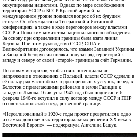
оккупированы нацистами. Однако по мере освобождения
территории УССР и БССР Красной армией на
международном уровне поднялся вопрос об их будущем
статусе. Он обсуждался на Тегеранской и Ялтинской
конференциях, а также в ходе переговоров между властями
СССР и Польским комитетом национального освобождения.
За основу при определении границы была взята линия
Керзона. При этом руководство СССР, США и
Великобритании договорилось, что взамен Западной Украины
и Западной Белоруссии поляки получат ряд территорий к
западу и северу от своей «старой» границы за счёт Германии.
По словам историков, чтобы снять потенциальное
напряжение в отношениях с Польшей, власти СССР сделали в
её пользу ряд масштабных территориальных уступок, передав
Белосток с прилегающими районами и земли Галиции к
западу от Львова. 16 августа 1945 года был подписан и 6
февраля 1946-го вступил в силу договор между СССР и ПНР
о советско-польской государственной границе.
«Нереализованный в 1920-е годы проект превратился в одно
из самых долговечных территориальных решений XX века в
Восточной Европе», — подчеркнула Ангелина Башук.