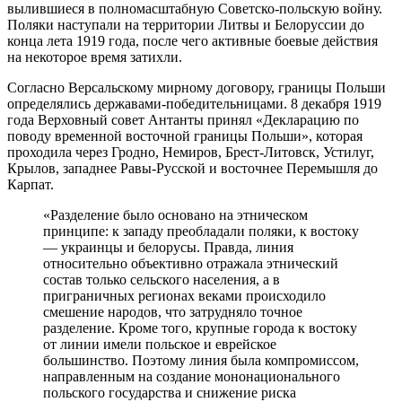
вылившиеся в полномасштабную Советско-польскую войну.
Поляки наступали на территории Литвы и Белоруссии до
конца лета 1919 года, после чего активные боевые действия
на некоторое время затихли.
Согласно Версальскому мирному договору, границы Польши
определялись державами-победительницами. 8 декабря 1919
года Верховный совет Антанты принял «Декларацию по
поводу временной восточной границы Польши», которая
проходила через Гродно, Немиров, Брест-Литовск, Устилуг,
Крылов, западнее Равы-Русской и восточнее Перемышля до
Карпат.
«Разделение было основано на этническом
принципе: к западу преобладали поляки, к востоку
— украинцы и белорусы. Правда, линия
относительно объективно отражала этнический
состав только сельского населения, а в
приграничных регионах веками происходило
смешение народов, что затрудняло точное
разделение. Кроме того, крупные города к востоку
от линии имели польское и еврейское
большинство. Поэтому линия была компромиссом,
направленным на создание мононационального
польского государства и снижение риска