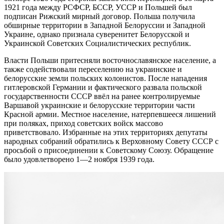
1921 года между РСФСР, БССР, УССР и Польшей был
подписан Рижский мирный договор. Польша получила
обширные территории в Западной Белоруссии и Западной
Украине, однако признала суверенитет Белорусской и
Украинской Советских Социалистических республик.
Власти Польши притесняли восточнославянское население, а
также содействовали переселению на украинские и
белорусские земли польских колонистов. После нападения
гитлеровской Германии и фактического развала польской
государственности СССР ввёл на ранее контролируемые
Варшавой украинские и белорусские территории части
Красной армии. Местное население, натерпевшееся лишений
при поляках, приход советских войск массово
приветствовало. Избранные на этих территориях депутаты
народных собраний обратились к Верховному Совету СССР с
просьбой о присоединении к Советскому Союзу. Обращение
было удовлетворено 1—2 ноября 1939 года.