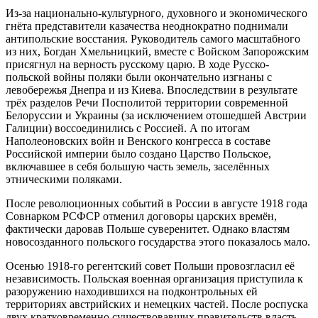
Из-за национально-культурного, духовного и экономического
гнёта представители казачества неоднократно поднимали
антипольские восстания. Руководитель самого масштабного
из них, Богдан Хмельницкий, вместе с Войском Запорожским
присягнул на верность русскому царю. В ходе Русско-
польской войны поляки были окончательно изгнаны с
левобережья Днепра и из Киева. Впоследствии в результате
трёх разделов Речи Посполитой территории современной
Белоруссии и Украины (за исключением отошедшей Австрии
Галиции) воссоединились с Россией. А по итогам
Наполеоновских войн и Венского конгресса в составе
Российской империи было создано Царство Польское,
включавшее в себя большую часть земель, заселённых
этническими поляками.
После революционных событий в России в августе 1918 года
Совнарком РСФСР отменил договоры царских времён,
фактически даровав Польше суверенитет. Однако властям
новосозданного польского государства этого показалось мало.
Осенью 1918-го регентский совет Польши провозгласил её
независимость. Польская военная организация приступила к
разоружению находившихся на подконтрольных ей
территориях австрийских и немецких частей. После роспуска
двух кратковременно существовавших правительств власть