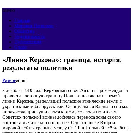
Меню
Главная
Мировая Панорама
Общество
Недвижимость
Путешествия
Спорт
«Линия Керзона»: граница, история,
результаты политики
Разное
admin
8 декабря 1919 года Верховный совет Антанты рекомендовал
провести восточную границу Польши по так называемой
линии Керзона, разделявшей польские этнические земли с
украинскими и белорусскими. Официальная Варшава сначала
не захотела прислушиваться к этому совету и по итогам
Советско-польской войны добилась переноса зоны своего
контроля значительно восточнее. Однако после Второй
мировой войны граница между СССР и Польшей всё же была