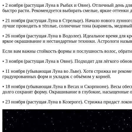
• 2 ноября (растущая Луна в Рыбах и Овне). Отличный день д
быстро расти. Рекомендуется выбирать смелые, яркие оттенки 
• 21 ноября (растущая Луна в Стрельце). Начало нового лунно
лучше проводить в тёплые, солнечные тона (карамель, медовый
• 26 ноября (растущая Луна в Водолее). Идеальное время для 
яркое окрашивание и нестандартные техники. Астрологи назыв
Если вам важны стойкость формы и послушность волос, обратит
• 3 ноября (растущая Луна в Овне). Подходит для лёгкого обн
• 11 ноября (убывающая Луна во Льве). Хотя стрижка не рекоме
градуированных форм и укладок с объёмом у корней.
• 18 ноября (убывающая Луна в Весах и Скорпионе). Весы обе
долго сохранят форму. Окрашивание в глубокие, насыщенные 
• 23 ноября (растущая Луна в Козероге). Стрижка придаст локо