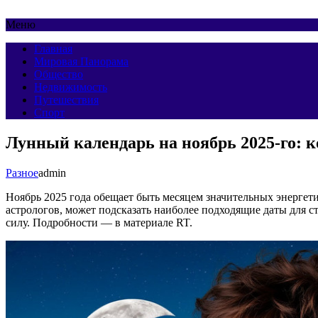
Меню
Главная
Мировая Панорама
Общество
Недвижимость
Путешествия
Спорт
Лунный календарь на ноябрь 2025-го: 
Разное
admin
Ноябрь 2025 года обещает быть месяцем значительных энергет
астрологов, может подсказать наиболее подходящие даты для 
силу. Подробности — в материале RT.