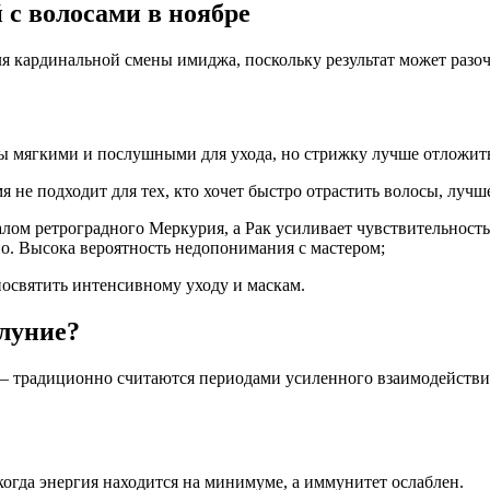
с волосами в ноябре
я кардинальной смены имиджа, поскольку результат может разоч
осы мягкими и послушными для ухода, но стрижку лучше отложит
я не подходит для тех, кто хочет быстро отрастить волосы, луч
ачалом ретроградного Меркурия, а Рак усиливает чувствительнос
о. Высока вероятность недопонимания с мастером;
 посвятить интенсивному уходу и маскам.
олуние?
 традиционно считаются периодами усиленного взаимодействия 
огда энергия находится на минимуме, а иммунитет ослаблен.