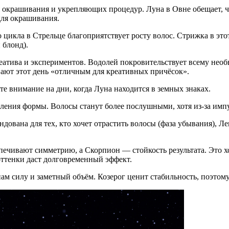
ля окрашивания и укрепляющих процедур. Луна в Овне обещает, 
для окрашивания.
го цикла в Стрельце благоприятствует росту волос. Стрижка в э
 блонд).
креатива и экспериментов. Водолей покровительствует всему не
ают этот день «отличным для креативных причёсок».
е внимание на дни, когда Луна находится в земных знаках.
овления формы. Волосы станут более послушными, хотя из-за имп
ндована для тех, кто хочет отрастить волосы (фаза убывания), Л
спечивают симметрию, а Скорпион — стойкость результата. Это 
оттенки даст долговременный эффект.
нам силу и заметный объём. Козерог ценит стабильность, поэтом