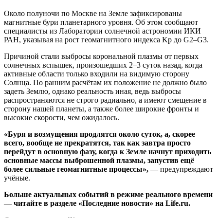
Около полуночи по Москве на Земле зафиксированы
магнитные бури планетарного уровня. Об этом сообщают
специалисты из Лаборатории солнечной астрономии ИКИ
РАН, указывая на рост геомагнитного индекса Kp до G2–G3.
Причиной стали выбросы корональной плазмы от первых
солнечных вспышек, произошедших 2–3 суток назад, когда
активные области только входили на видимую сторону
Солнца. По ранним расчётам их положение не должно было
задеть Землю, однако реальность иная, ведь выбросы
распространяются не строго радиально, а имеют смещение в
сторону нашей планеты, а также более широкие фронты и
высокие скорости, чем ожидалось.
«Буря и возмущения продлятся около суток, а, скорее
всего, вообще не прекратятся, так как завтра просто
перейдут в основную фазу, когда к Земле начнут приходить
основные массы выброшенной плазмы, запустив ещё
более сильные геомагнитные процессы»,
— предупреждают
учёные.
Больше актуальных событий в режиме реального времени
— читайте в разделе «Последние новости» на Life.ru.