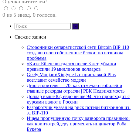
Оценка читателей!
0 из 5 звезд. 0 голосов.
Свежие записи
Сторонники сепаратистской сети Bitcoin BIP-110
создали свои собственные блоки: но возникла
проблема
«Кит» Ethereum сдался после 3 лет, убытки
превысили 19 миллионов долларов
Geely Monjaro/Xingyue L с приставкой Plus
возглавит семейство модели
Дню строителя — 70: как отмечают юбилей и
главные рекорды отрасли | РБК Недвижимость
Доллар выше 82, евро выше 94: что происходит с
курсами валют в России
Разработчик указал на риск потери биткоинов из-
за BIP-110
Ищем пропущенную точку разворота правильно:
как криптотрейдеру применять индикатор Роба
Букера