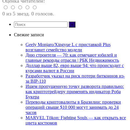
Оценка читателей!
0 из 5 звезд. 0 голосов.
Свежие записи
Geely Monjaro/Xingyue L с приставкой Plus
возглавит семейство модели
Дню строителя — 70: как отмечают юбилей и
главные рекорды отрасли | РБК Недвижимость
Доллар выше 82, евро выше 94: что происходит с
курсами валют в России
Разработчик указал на риск потери биткоинов из-
за BIP-110
Ищем пропущенную точку разворота правильно:
как криптотрейдеру применять индикатор Роба
Букера
Переводы криптовалюты в Бразилии: проверки
операций свыше $10 000 могут занимать до 24
часов
MARVEL Tōkon: Fighting Souls — как открыть все
цвета костюмов