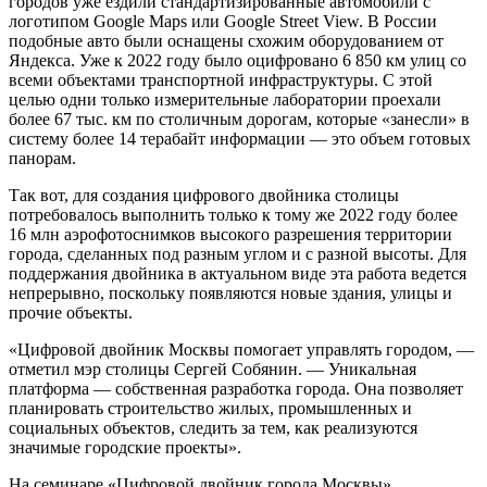
городов уже ездили стандартизированные автомобили с
логотипом Google Maps или Google Street View. В России
подобные авто были оснащены схожим оборудованием от
Яндекса. Уже к 2022 году было оцифровано 6 850 км улиц со
всеми объектами транспортной инфраструктуры. С этой
целью одни только измерительные лаборатории проехали
более 67 тыс. км по столичным дорогам, которые «занесли» в
систему более 14 терабайт информации — это объем готовых
панорам.
Так вот, для создания цифрового двойника столицы
потребовалось выполнить только к тому же 2022 году более
16 млн аэрофотоснимков высокого разрешения территории
города, сделанных под разным углом и с разной высоты. Для
поддержания двойника в актуальном виде эта работа ведется
непрерывно, поскольку появляются новые здания, улицы и
прочие объекты.
«Цифровой двойник Москвы помогает управлять городом, —
отметил мэр столицы Сергей Собянин. — Уникальная
платформа — собственная разработка города. Она позволяет
планировать строительство жилых, промышленных и
социальных объектов, следить за тем, как реализуются
значимые городские проекты».
На семинаре «Цифровой двойник города Москвы»,