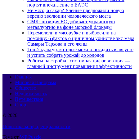
портят впечатление о ЕАЭС
Не мясо, а сахар? Ученые предложили новую
версию эволюции человеческого мозга
GMK: позиция ЕС добивает украинскую
металлургию на фоне морской блокады
Перемололи в мясорубке и выбросили на
помойку: 6 фактов о циничном убийстве экс-мэра
Самары Тархова и его жены
Топ-5 культур, которые можно посадить в августе
и успеть собрать урожай до холодов
Роботы на стройке: системная цифровизация —
главный инструмент повышения эффективности
Главная
Мировая Панорама
Общество
Недвижимость
Путешествия
Спорт
© 2026
Политика конфиденциальности
Тема от
WP Puzzle