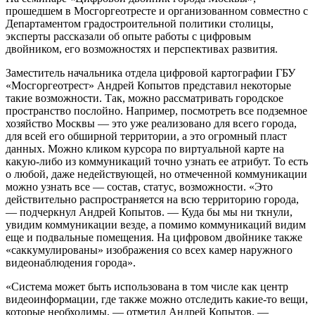
прошедшем в Мосгоргеотресте и организованном совместно с
Департаментом градостроительной политики столицы,
эксперты рассказали об опыте работы с цифровым
двойником, его возможностях и перспективах развития.
Заместитель начальника отдела цифровой картографии ГБУ
«Мосгоргеотрест» Андрей Копытов представил некоторые
такие возможности. Так, можно рассматривать городское
пространство послойно. Например, посмотреть все подземное
хозяйство Москвы — это уже реализовано для всего города,
для всей его обширной территории, а это огромный пласт
данных. Можно кликом курсора по виртуальной карте на
какую-либо из коммуникаций точно узнать ее атрибут. То есть
о любой, даже недействующей, но отмеченной коммуникации
можно узнать все — состав, статус, возможности. «Это
действительно распространяется на всю территорию города,
— подчеркнул Андрей Копытов. — Куда бы мы ни ткнули,
увидим коммуникации везде, а помимо коммуникаций видим
еще и подвальные помещения. На цифровом двойнике также
«саккумулированы» изображения со всех камер наружного
видеонаблюдения города».
«Система может быть использована в том числе как центр
видеоинформации, где также можно отследить какие-то вещи,
которые необходимы, — отметил Андрей Копытов. —