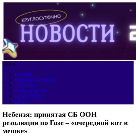
Меню
Главная
Мировая Панорама
Общество
Недвижимость
Путешествия
Спорт
Небензя: принятая СБ ООН
резолюция по Газе – «очередной кот в
мешке»