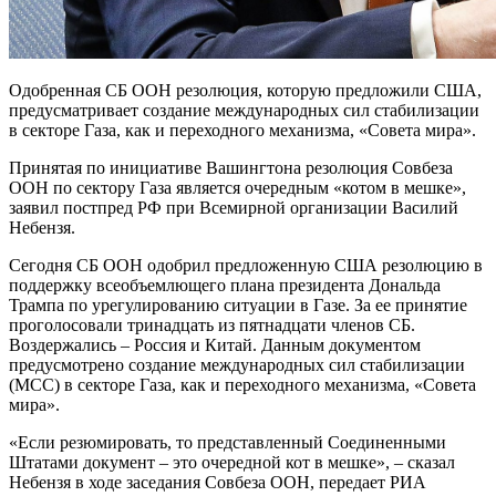
Одобренная СБ ООН резолюция, которую предложили США,
предусматривает создание международных сил стабилизации
в секторе Газа, как и переходного механизма, «Совета мира».
Принятая по инициативе Вашингтона резолюция Совбеза
ООН по сектору Газа является очередным «котом в мешке»,
заявил постпред РФ при Всемирной организации Василий
Небензя.
Сегодня СБ ООН одобрил предложенную США резолюцию в
поддержку всеобъемлющего плана президента Дональда
Трампа по урегулированию ситуации в Газе. За ее принятие
проголосовали тринадцать из пятнадцати членов СБ.
Воздержались – Россия и Китай. Данным документом
предусмотрено создание международных сил стабилизации
(МСС) в секторе Газа, как и переходного механизма, «Совета
мира».
«Если резюмировать, то представленный Соединенными
Штатами документ – это очередной кот в мешке», – сказал
Небензя в ходе заседания Совбеза ООН, передает РИА