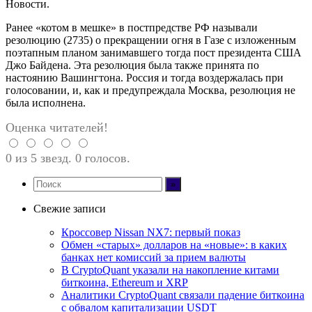
Новости.
Ранее «котом в мешке» в постпредстве РФ называли
резолюцию (2735) о прекращении огня в Газе с изложенным
поэтапным планом занимавшего тогда пост президента США
Джо Байдена. Эта резолюция была также принята по
настоянию Вашингтона. Россия и тогда воздержалась при
голосовании, и, как и предупреждала Москва, резолюция не
была исполнена.
Оценка читателей!
0 из 5 звезд. 0 голосов.
Свежие записи
Кроссовер Nissan NX7: первый показ
Обмен «старых» долларов на «новые»: в каких
банках нет комиссий за прием валюты
В CryptoQuant указали на накопление китами
биткоина, Ethereum и XRP
Аналитики CryptoQuant связали падение биткоина
с обвалом капитализации USDT