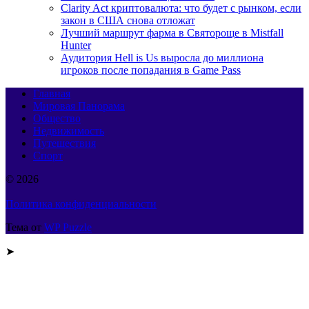
Clarity Act криптовалюта: что будет с рынком, если
закон в США снова отложат
Лучший маршрут фарма в Святороще в Mistfall
Hunter
Аудитория Hell is Us выросла до миллиона
игроков после попадания в Game Pass
Главная
Мировая Панорама
Общество
Недвижимость
Путешествия
Спорт
© 2026
Политика конфиденциальности
Тема от
WP Puzzle
➤