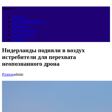
Меню
Главная
Мировая Панорама
Общество
Недвижимость
Путешествия
Спорт
Нидерланды подняли в воздух
истребители для перехвата
неопознанного дрона
Разное
admin