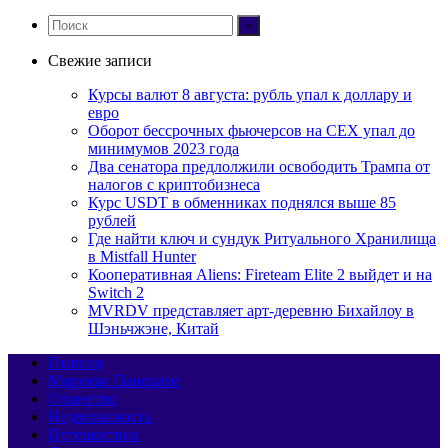
Свежие записи
Курсы валют 8 августа: рубль упал к доллару и
евро
Оборот бессрочных фьючерсов на CEX упал до
минимумов 2023 года
Два сенатора предлолжили освободить Трампа от
налогов с криптобизнеса
Курс USDT в обменниках поднялся выше 85
рублей
Где найти ключ и сундук Ритуального Хранилища
в Mistfall Hunter
Кооперативная Aliens: Fireteam Elite 2 выйдет и на
Switch 2
MVRDV представляет арт-деревню Бихайлоу в
Шэньчжэне, Китай
Главная
Мировая Панорама
Общество
Недвижимость
Путешествия