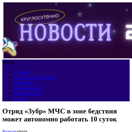
Меню
Главная
Мировая Панорама
Общество
Недвижимость
Путешествия
Спорт
Отряд «Зубр» МЧС в зоне бедствия
может автономно работать 10 суток
Разное
admin