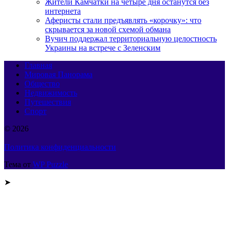
Жители Камчатки на четыре дня останутся без
интернета
Аферисты стали предъявлять «корочку»: что
скрывается за новой схемой обмана
Вучич поддержал территориальную целостность
Украины на встрече с Зеленским
Главная
Мировая Панорама
Общество
Недвижимость
Путешествия
Спорт
© 2026
Политика конфиденциальности
Тема от
WP Puzzle
➤