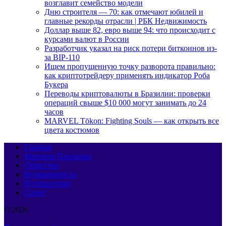
возглавит семейство модели
Дню строителя — 70: как отмечают юбилей и
главные рекорды отрасли | РБК Недвижимость
Доллар выше 82, евро выше 94: что происходит с
курсами валют в России
Разработчик указал на риск потери биткоинов из-
за BIP-110
Ищем пропущенную точку разворота правильно:
как криптотрейдеру применять индикатор Роба
Букера
Переводы криптовалюты в Бразилии: проверки
операций свыше $10 000 могут занимать до 24
часов
MARVEL Tōkon: Fighting Souls — как открыть все
цвета костюмов
Главная
Мировая Панорама
Общество
Недвижимость
Путешествия
Спорт
© 2026