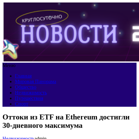
Меню
Главная
Мировая Панорама
Общество
Недвижимость
Путешествия
Спорт
Оттоки из ETF на Ethereum достигли
30-дневного максимума
Недвижимость
admin