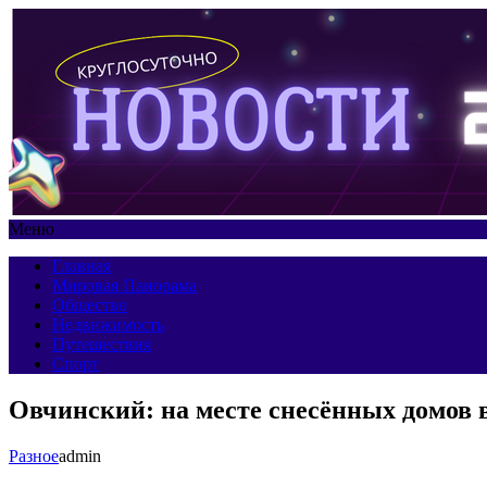
Меню
Главная
Мировая Панорама
Общество
Недвижимость
Путешествия
Спорт
Овчинский: на месте снесённых домов 
Разное
admin