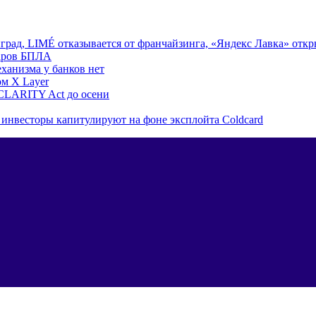
град, LIMÉ отказывается от франчайзинга, «Яндекс Лавка» откр
даров БПЛА
ханизма у банков нет
ом X Layer
CLARITY Act до осени
инвесторы капитулируют на фоне эксплойта Coldcard