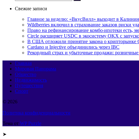
Свежие записи
Главное за неделю: «ВкусВилл» выходит в Калинин
Wildberries включил в страхование заказов риски у
Право на рефинансирование комбо-ипотеки есть, ме
Circle расширяет USDC в экосистему OKX с запуск
В США отложили принятие закона о крипторынке 
Cardano и Injective объединились через IBC
Рекордный страх и убыточные продажи: розничные 
Главная
Мировая Панорама
Общество
Недвижимость
Путешествия
Спорт
© 2026
Политика конфиденциальности
Тема от
WP Puzzle
➤