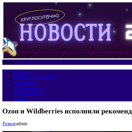
Меню
Главная
Мировая Панорама
Общество
Недвижимость
Путешествия
Спорт
Ozon и Wildberries исполнили рекомен
Разное
admin