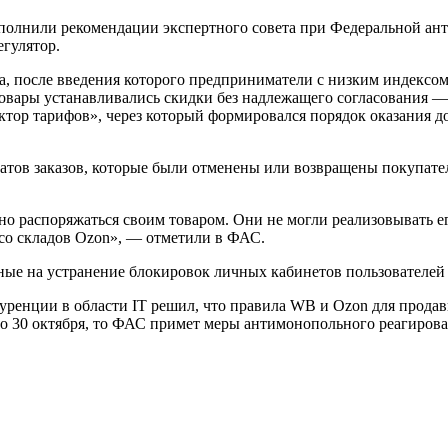
исполнили рекомендации экспертного совета при Федеральной ан
егулятор.
ра, после введения которого предприниматели с низким индексо
товары устанавливались скидки без надлежащего согласования 
тор тарифов», через который формировался порядок оказания до
ратов заказов, которые были отменены или возвращены покупате
о распоряжаться своим товаром. Они не могли реализовывать е
 со складов Ozon», — отметили в ФАС.
ные на устранение блокировок личных кабинетов пользователей 
ренции в области IT решил, что правила WB и Ozon для продавц
о 30 октября, то ФАС примет меры антимонопольного реагирова