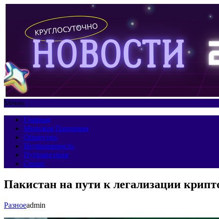
Меню
Главная
Мировая Панорама
Общество
Недвижимость
Путешествия
Спорт
Пакистан на пути к легализации крип
Разное
admin