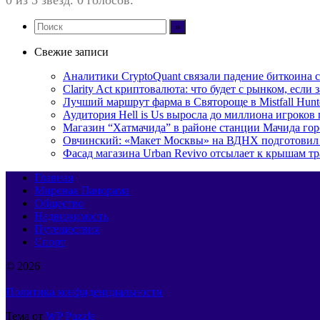
Свежие записи
Аналитики CryptoQuant связали падение биткоина
Clarity Act криптовалюта: что будет с рынком, есл
Лучший маршрут фарма в Святороще в Mistfall Hunt
Аудитория Hell is Us выросла до миллиона игроков
Магазин “Хатмачида” в районе станции Мачида гор
Овчинский: «Макет Москвы» на ВДНХ подготовил 
Фасад магазина Urban Revivo отсылает к крышам 
Главная
Мировая Панорама
Общество
Недвижимость
Путешествия
Спорт
© 2026
Политика конфиденциальности
Тема от
WP Puzzle