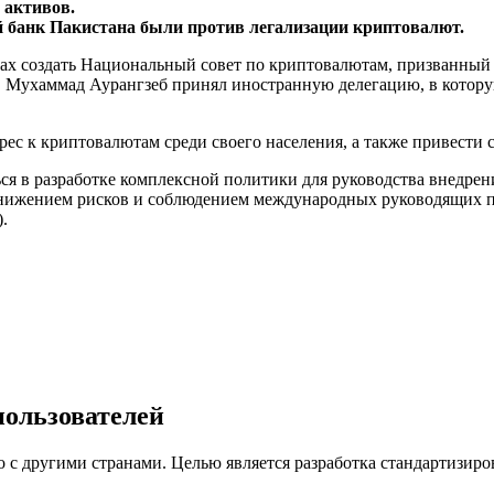
 активов.
й банк Пакистана были против легализации криптовалют.
ах создать Национальный совет по криптовалютам, призванный 
ов Мухаммад Аурангзеб принял иностранную делегацию, в кото
ес к криптовалютам среди своего населения, а также привести
ься в разработке комплексной политики для руководства внедре
снижением рисков и соблюдением международных руководящих п
.
пользователей
о с другими странами. Целью является разработка стандартизир