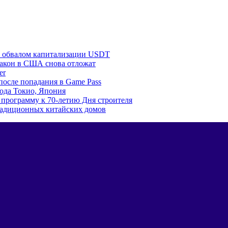
 с обвалом капитализации USDT
и закон в США снова отложат
er
 после попадания в Game Pass
ода Токио, Япония
программу к 70-летию Дня строителя
традиционных китайских домов