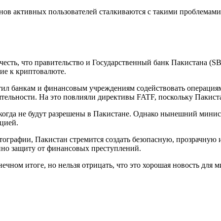
онов активных пользователей сталкиваются с такими проблемами
учесть, что правительство и Государственный банк Пакистана (S
ие к криптовалюте.
тил банкам и финансовым учреждениям содействовать операциям
тельности. На это повлияли директивы FATF, поскольку Пакиста
огда не будут разрешены в Пакистане. Однако нынешний минис
цией.
птографии, Пакистан стремится создать безопасную, прозрачную
нно защиту от финансовых преступлений.
нечном итоге, но нельзя отрицать, что это хорошая новость для