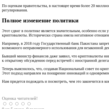
По оценкам правительства, в настоящее время более 20 милли
регулирования.
Полное изменение политики
Этот сдвиг в политике является значительным, особенно если 
криптовалюты. Исторически страна имела негативное отношен
Например, в 2018 году Государственный банк Пакистана запре
возможного неправомерного использования для незаконной дея
Бывший министр финансов даже заявил, что криптовалюты ник
к открытому обсуждению перед встречей с иностранной делега
Теперь выяснилось, что, создавая Национальный совет по кри
Этот подход направлен на поощрение инноваций и одновреме
Нам придется подождать и посмотреть, чем это закончится в ко
Оценка читателей!
0 из 5 звезд. 0 голосов.