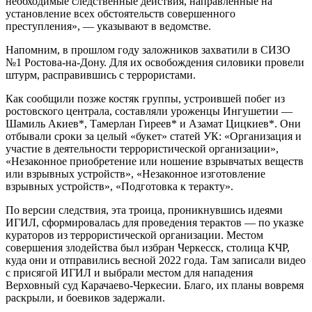
необходимые следственные действия, направленные на
установление всех обстоятельств совершенного
преступления», — указывают в ведомстве.
Напомним, в прошлом году заложников захватили в СИЗО
№1 Ростова-на-Дону. Для их освобождения силовики провели
штурм, расправившись с террористами.
Как сообщили позже костяк группы, устроившей побег из
ростовского централа, составляли уроженцы Ингушетии —
Шамиль Акиев*, Тамерлан Гиреев* и Азамат Цицкиев*. Они
отбывали сроки за целый «букет» статей УК: «Организация и
участие в деятельности террористической организации»,
«Незаконное приобретение или ношение взрывчатых веществ
или взрывных устройств», «Незаконное изготовление
взрывных устройств», «Подготовка к теракту».
По версии следствия, эта троица, проникнувшись идеями
ИГИЛ, сформировалась для проведения терактов — по указке
кураторов из террористической организации. Местом
совершения злодейства был избран Черкесск, столица КЧР,
куда они и отправились весной 2022 года. Там записали видео
с присягой ИГИЛ и выбрали местом для нападения
Верховный суд Карачаево-Черкесии. Благо, их планы вовремя
раскрыли, и боевиков задержали.