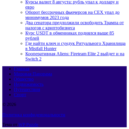
Курсы валют 8 августа: рубль упал к доллару и
евро
Оборот бессрочных фьючерсов на CEX упал до
минимумов 2023 года
Два сенатора предлолжили освободить Трампа от
налогов с криптобизнеса
Курс USDT в обменниках поднялся выше 85
рублей
Где найти ключ и сундук Ритуального Хранилища
в Mistfall Hunter
Кооперативная Aliens: Fireteam Elite 2 выйдет и на
Switch 2
Главная
Мировая Панорама
Общество
Недвижимость
Путешествия
Спорт
© 2026
Политика конфиденциальности
Тема от
WP Puzzle