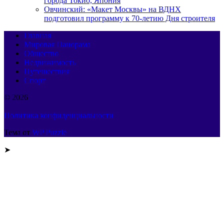
города Токио, Япония
Овчинский: «Макет Москвы» на ВДНХ
подготовил программу к 70-летию Дня строителя
Главная
Мировая Панорама
Общество
Недвижимость
Путешествия
Спорт
© 2026
Политика конфиденциальности
Тема от
WP Puzzle
➤