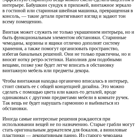
интерьере. Бабушкин сундук в прихожей, винтажное зеркало
в гостиной или старинная швейная машинка, превращенная в
консоль, — такие детали притягивают взгляд и задают тон
всему помещению.
Винтаж может служить не только украшением интерьера, но и
быть функциональным элементом обстановки. Старинные
чемоданы, корзины и ящики отлично дополнят систему
хранения, а также помогут организовать пространство,
избегая банальных решений. Они не только практичны, но и
вносят нотку ретро-эстетики. Наполнив дом подобными
вещами, позже уже будет легче вписать в обстановку
винтажную мебель или предметы декора.
Чтобы винтажная находка органично вписалась в интерьер,
стоит связать ее с общей концепцией дизайна. Это можно
сделать с помощью цвета или каких-то деталей, вроде
одинаковых с другими предметами мебели в комнате ручек.
Так вещь не будет нарушать гармонию и выбиваться из
обстановки.
Иногда самые интересные решения рождаются при
использовании вещей не по назначению. Старые грабли могут
стать оригинальным держателем для бокалов, а виниловые
пластинки — декоративным панно. Из старого чемодана