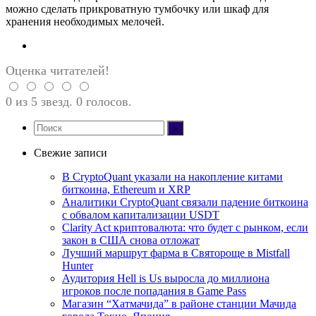
можно сделать прикроватную тумбочку или шкаф для
хранения необходимых мелочей.
Оценка читателей!
0 из 5 звезд. 0 голосов.
Свежие записи
В CryptoQuant указали на накопление китами
биткоина, Ethereum и XRP
Аналитики CryptoQuant связали падение биткоина
с обвалом капитализации USDT
Clarity Act криптовалюта: что будет с рынком, если
закон в США снова отложат
Лучший маршрут фарма в Святороще в Mistfall
Hunter
Аудитория Hell is Us выросла до миллиона
игроков после попадания в Game Pass
Магазин “Хатмачида” в районе станции Мачида