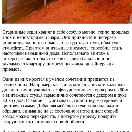
Старинные вещи хранят в себе особую магию, тепло прошлых
эпох и неповторимый шарм. Они привносят в интерьер
индивидуальность и помогают создать уютную, обжитую
атмосферу. При этом винтажные предметы способны стать
настоящей изюминкой дома. Использовать винтаж в
интерьере так, чтобы это не выглядело банально и не
захламляло квартиру, помогут несколько дизайнерских
приемов.
Один из них кроется в умелом сочетании предметов из
разных эпох. Например, классический английский кожаный
диван отлично уживается с футуристичным торшером из 60-х,
а винтажные стулья гармонично сочетаются с декором в духе
80-х годов. Главное — учитывать стилистику, материалы и
цветовую гамму. Добавляя мебель из секонд-хенда, важно
обращать внимание на ее состояние и потенциал: старый
комод можно перекрасить, а потертому креслу подарить
вторую жизнь с помощью новой обивки.
Эффектную старинную вещь можно смело сделать акцентом в