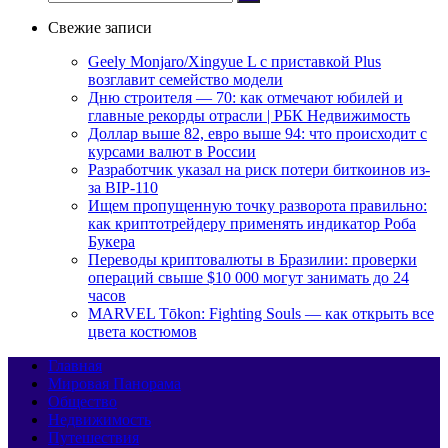
Свежие записи
Geely Monjaro/Xingyue L с приставкой Plus
возглавит семейство модели
Дню строителя — 70: как отмечают юбилей и
главные рекорды отрасли | РБК Недвижимость
Доллар выше 82, евро выше 94: что происходит с
курсами валют в России
Разработчик указал на риск потери биткоинов из-
за BIP-110
Ищем пропущенную точку разворота правильно:
как криптотрейдеру применять индикатор Роба
Букера
Переводы криптовалюты в Бразилии: проверки
операций свыше $10 000 могут занимать до 24
часов
MARVEL Tōkon: Fighting Souls — как открыть все
цвета костюмов
Главная
Мировая Панорама
Общество
Недвижимость
Путешествия