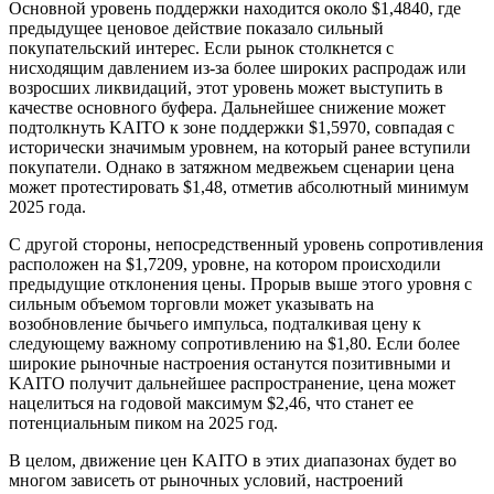
Основной уровень поддержки находится около $1,4840, где
предыдущее ценовое действие показало сильный
покупательский интерес. Если рынок столкнется с
нисходящим давлением из-за более широких распродаж или
возросших ликвидаций, этот уровень может выступить в
качестве основного буфера. Дальнейшее снижение может
подтолкнуть KAITO к зоне поддержки $1,5970, совпадая с
исторически значимым уровнем, на который ранее вступили
покупатели. Однако в затяжном медвежьем сценарии цена
может протестировать $1,48, отметив абсолютный минимум
2025 года.
С другой стороны, непосредственный уровень сопротивления
расположен на $1,7209, уровне, на котором происходили
предыдущие отклонения цены. Прорыв выше этого уровня с
сильным объемом торговли может указывать на
возобновление бычьего импульса, подталкивая цену к
следующему важному сопротивлению на $1,80. Если более
широкие рыночные настроения останутся позитивными и
KAITO получит дальнейшее распространение, цена может
нацелиться на годовой максимум $2,46, что станет ее
потенциальным пиком на 2025 год.
В целом, движение цен KAITO в этих диапазонах будет во
многом зависеть от рыночных условий, настроений