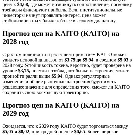
цену к
$4,68
, где может возникнуть сопротивление, поскольку
трейдеры фиксируют прибыль. Если институциональные
инвесторы начнут проявлять интерес, цена может
стабилизироваться ближе к более высокому диапазону.
Прогноз цен на KAITO (KAITO) на
2028 год
С ростом полезности и растущим принятием KAITO может
увидеть ценовой диапазон от
$3,75 до $5,94,
в среднем
$5,03
в
2028 году. Устойчивость токена, вероятно, будет проверена на
уровне
$3,75,
но если возобладают бычьи настроения, может
произойти ралли выше
$5,94.
Однако регуляторные
изменения и общие рыночные настроения будут иметь
решающее значение для определения того, сможет ли KAITO
сохранить свою восходящую траекторию.
Прогноз цен на KAITO (KAITO) на
2029 год
Ожидается, что к 2029 году KAITO будет торговаться между
$5,05 и $8,02
, при средней оценке
$6,65
. Более широкое