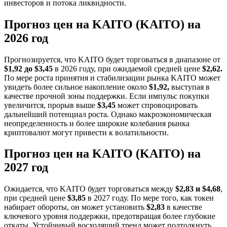
инвесторов и потока ликвидности.
Прогноз цен на KAITO (KAITO) на
2026 год
Прогнозируется, что KAITO будет торговаться в диапазоне от
$1,92 до $3,45
в 2026 году, при ожидаемой средней цене
$2,62.
По мере роста принятия и стабилизации рынка KAITO может
увидеть более сильное накопление около
$1,92,
выступая в
качестве прочной зоны поддержки. Если импульс покупки
увеличится, прорыв выше
$3,45
может спровоцировать
дальнейший потенциал роста. Однако макроэкономическая
неопределенность и более широкие колебания рынка
криптовалют могут привести к волатильности.
Прогноз цен на KAITO (KAITO) на
2027 год
Ожидается, что KAITO будет торговаться между
$2,83 и $4,68
,
при средней цене
$3,85
в 2027 году. По мере того, как токен
набирает обороты, он может установить
$2,83
в качестве
ключевого уровня поддержки, предотвращая более глубокие
откаты. Устойчивый восходящий тренд может подтолкнуть