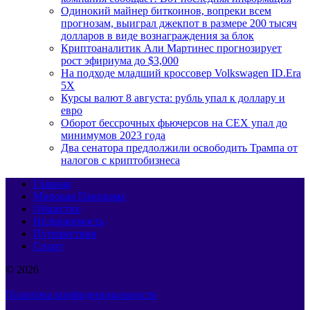
Одинокий майнер биткоинов, вопреки всем
прогнозам, выиграл джекпот в размере 200 тысяч
долларов в виде вознаграждения за блок
Криптоаналитик Али Мартинес прогнозирует
рост эфириума до $3,000
На подходе младший кроссовер Volkswagen ID.Era
5X
Курсы валют 8 августа: рубль упал к доллару и
евро
Оборот бессрочных фьючерсов на CEX упал до
минимумов 2023 года
Два сенатора предлолжили освободить Трампа от
налогов с криптобизнеса
Главная
Мировая Панорама
Общество
Недвижимость
Путешествия
Спорт
© 2026
Политика конфиденциальности