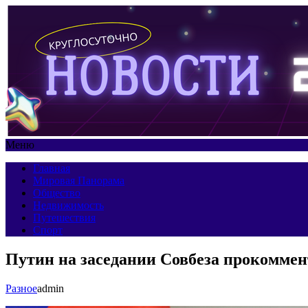
Меню
Главная
Мировая Панорама
Общество
Недвижимость
Путешествия
Спорт
Путин на заседании Совбеза прокоммен
Разное
admin