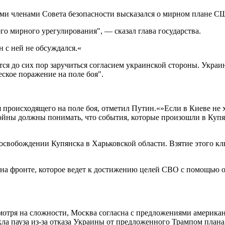
ми членами Совета безопасности высказался о мирном плане С
го мирного урегулирования", — сказал глава государства.
н с ней не обсуждался.«
ся до сих пор заручиться согласием украинской стороны. Украи
еское поражение на поле боя".
 происходящего на поле боя, отметил Путин.«»Если в Киеве не 
войны должны понимать, что события, которые произошли в Купя
освобождении Купянска в Харьковской области. Взятие этого к
 на фронте, которое ведет к достижению целей СВО с помощью о
есмотря на сложности, Москва согласна с предложениями америк
а пауза из-за отказа Украины от предложенного Трампом плана