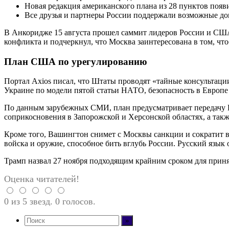
Новая редакция американского плана из 28 пунктов появи
Все друзья и партнеры России поддержали возможные д
В Анкоридже 15 августа прошел саммит лидеров России и США.
конфликта и подчеркнул, что Москва заинтересована в том, чт
План США по урегулированию
Портал Axios писал, что Штаты проводят «тайные консультации
Украине по модели пятой статьи НАТО, безопасность в Европ
По данным зарубежных СМИ, план предусматривает передачу Ро
соприкосновения в Запорожской и Херсонской областях, а та
Кроме того, Вашингтон снимет с Москвы санкции и сократит 
войска и оружие, способное бить вглубь России. Русский язы
Трамп назвал 27 ноября подходящим крайним сроком для прин
Оценка читателей!
0 из 5 звезд. 0 голосов.