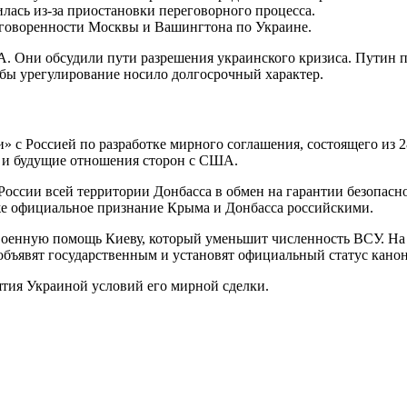
лась из-за приостановки переговорного процесса.
оговоренности Москвы и Вашингтона по Украине.
 Они обсудили пути разрешения украинского кризиса. Путин по
обы урегулирование носило долгосрочный характер.
» с Россией по разработке мирного соглашения, состоящего из 2
е и будущие отношения сторон с США.
ссии всей территории Донбасса в обмен на гарантии безопасно
кже официальное признание Крыма и Донбасса российскими.
военную помощь Киеву, который уменьшит численность ВСУ. На
к объявят государственным и установят официальный статус кан
ятия Украиной условий его мирной сделки.