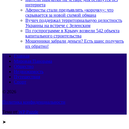
интернета
Аферисты стали предъявлять «корочку»: что
скрывается за новой схемой обмана
Вучич поддержал территориальную целостность
Украины на встрече с Зеленским
По госпрограмме в Крыму возвели 542 объекта
капитального строительства
Мошенники забрали деньги? Есть шанс получить
их обратно!
Главная
Мировая Панорама
Общество
Недвижимость
Путешествия
Спорт
© 2026
Политика конфиденциальности
Тема от
WP Puzzle
➤