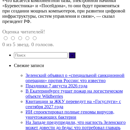
«Что касается компонентной базы, электронной начинки
«Буревестника» и «Посейдона», то они будут применяться
при создании мощных компьютеров, при развитии цифровой
инфраструктуры, систем управления и связи», — сказал
президент РФ.
Оценка читателей!
0 из 5 звезд. 0 голосов.
Свежие записи
Зеленский объявил о «специальной санкционной
операции» против России: что известно
Праздники 7 августа 2026 года
В Екатеринбурге тушат пожар на логистическом
объекте Wildberries
Квитанции за ЖКУ переведут на «Госуслуги» с
сентября 2027 года
ИИ спроектировал полные геномы вирусов,
уничтожающих бактерии
На Западе предупредили, что наглость Зеленского
может довести до беды: что потребовал главарь