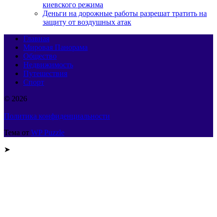
киевского режима
Деньги на дорожные работы разрешат тратить на
защиту от воздушных атак
Главная
Мировая Панорама
Общество
Недвижимость
Путешествия
Спорт
© 2026
Политика конфиденциальности
Тема от
WP Puzzle
➤