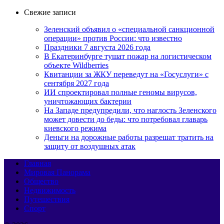
Свежие записи
Зеленский объявил о «специальной санкционной
операции» против России: что известно
Праздники 7 августа 2026 года
В Екатеринбурге тушат пожар на логистическом
объекте Wildberries
Квитанции за ЖКУ переведут на «Госуслуги» с
сентября 2027 года
ИИ спроектировал полные геномы вирусов,
уничтожающих бактерии
На Западе предупредили, что наглость Зеленского
может довести до беды: что потребовал главарь
киевского режима
Деньги на дорожные работы разрешат тратить на
защиту от воздушных атак
Главная
Мировая Панорама
Общество
Недвижимость
Путешествия
Спорт