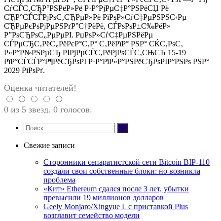
СѓСЃС‚СЂР°РЅРёР»Рё Р·Р°РјРµС‡Р°РЅРёСЏ Рё
СЂР°СЃСЃРјРѕС‚СЂРµР»Рё РїРѕР»СѓС‡РµРЅРЅС‹Рµ
СЂРµРєРѕРјРµРЅРґР°С†РёРё, СЃРѕРѕР±С‰РёР»
Р”РѕСЂРѕС„РµРµРІ. РџРѕР»СѓС‡РµРЅРёРµ
СЃРµСЂС‚РёС„РёРєР°С‚Р° С‚РёРїР° РЅР° СЌС‚РѕС‚
Р»Р°Р№РЅРµСЂ РІРјРµСЃС‚РёРјРѕСЃС‚СЊСЋ 15-19
РїР°СЃСЃР°Р¶РёСЂРѕРІ Р·Р°РїР»Р°РЅРёСЂРѕРІР°РЅРѕ РЅР°
2029 РіРѕРґ.
Оценка читателей!
0 из 5 звезд. 0 голосов.
Свежие записи
Сторонники сепаратистской сети Bitcoin BIP-110
создали свои собственные блоки: но возникла
проблема
«Кит» Ethereum сдался после 3 лет, убытки
превысили 19 миллионов долларов
Geely Monjaro/Xingyue L с приставкой Plus
возглавит семейство модели