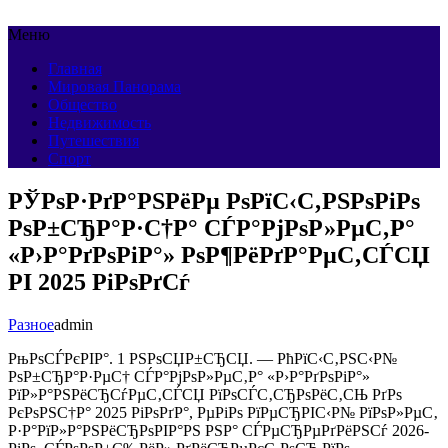
Меню
Главная
Мировая Панорама
Общество
Недвижимость
Путешествия
Спорт
РЎРѕР·РґР°РЅРёРµ РѕРїС‹С‚РЅРѕРіРѕ
РѕР±СЂР°Р·С†Р° СЃР°РјРѕР»РµС‚Р°
«Р›Р°РґРѕРіР°» РѕР¶РёРґР°РµС‚СЃСЏ
РІ 2025 РіРѕРґСѓ
Разное
admin
РњРѕСЃРєРІР°. 1 РЅРѕСЏР±СЂСЏ. — РћРїС‹С‚РЅС‹Р№
РѕР±СЂР°Р·РµС† СЃР°РјРѕР»РµС‚Р° «Р›Р°РґРѕРіР°»
РїР»Р°РЅРёСЂСѓРµС‚СЃСЏ РїРѕСЃС‚СЂРѕРёС‚СЊ РґРѕ
РєРѕРЅС†Р° 2025 РіРѕРґР°, РµРіРѕ РїРµСЂРІС‹Р№ РїРѕР»РµС‚
Р·Р°РїР»Р°РЅРёСЂРѕРІР°РЅ РЅР° СЃРµСЂРµРґРёРЅСѓ 2026-