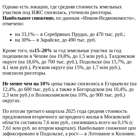
Однако есть локации, где средняя стоимость земельных
участков под ИЖС снизилась, уточнили риелторы.
Наибольшее снижение,
по данным «Инком-Недвижимости»,
отмечено:
на 33,1%— в Серебряных Прудах, до 470 тыс. руб.;
на 30%— в Зарайске, до 490 тыс. руб.
Кроме того, на
15–20%
за год земельные участки за год
подешевели в Чехове (на 19,8%, до 1,5 млн руб.), Талдомском
округе (на 18,6%, до 700 тыс. руб.), Подольске (на 15,7%, до
4,1 млн руб.), Рузском округе (на 15%, до 1,7 млн руб.),
пояснили риелторы.
Не менее чем на 10%
цены также снизились в Егорьевске (на
12,4%, до 600 тыс. руб.), а также в Богородском (на 10,4%, до
2,3 млн руб.) и Волоколамском (на 10%, до 900 тыс. руб.)
округах.
По итогам третьего квартала 2025 года средняя стоимость
предложения вторичного загородного жилья в Московской
области составила 7,6 млн руб., снизившись всего на 0,1% (с
7,61 млн руб. во втором квартале). Наибольшее снижение цен
зафиксировано в Подольске, а рост— в Лотошине и Коломне.