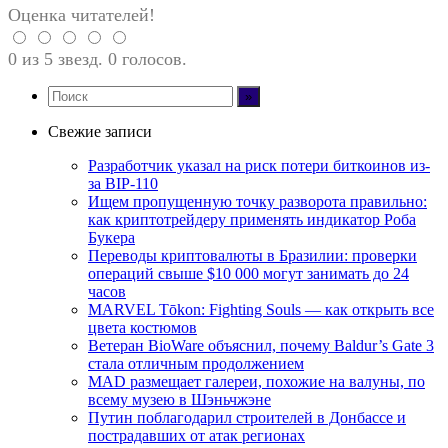
Оценка читателей!
0 из 5 звезд. 0 голосов.
Свежие записи
Разработчик указал на риск потери биткоинов из-
за BIP-110
Ищем пропущенную точку разворота правильно:
как криптотрейдеру применять индикатор Роба
Букера
Переводы криптовалюты в Бразилии: проверки
операций свыше $10 000 могут занимать до 24
часов
MARVEL Tōkon: Fighting Souls — как открыть все
цвета костюмов
Ветеран BioWare объяснил, почему Baldur’s Gate 3
стала отличным продолжением
MAD размещает галереи, похожие на валуны, по
всему музею в Шэньчжэне
Путин поблагодарил строителей в Донбассе и
пострадавших от атак регионах