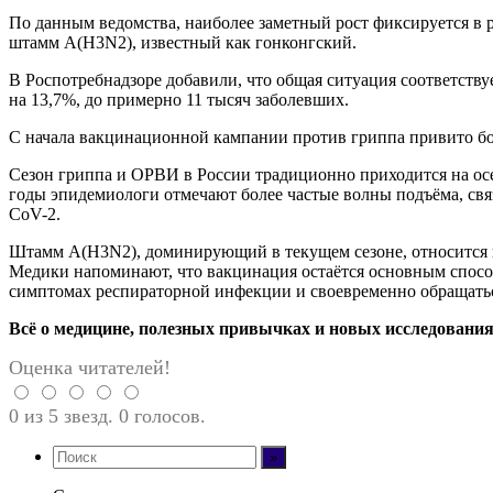
По данным ведомства, наиболее заметный рост фиксируется в
штамм A(H3N2), известный как гонконгский.
В Роспотребнадзоре добавили, что общая ситуация соответству
на 13,7%, до примерно 11 тысяч заболевших.
С начала вакцинационной кампании против гриппа привито боле
Сезон гриппа и ОРВИ в России традиционно приходится на осе
годы эпидемиологи отмечают более частые волны подъёма, св
CoV-2.
Штамм A(H3N2), доминирующий в текущем сезоне, относится к 
Медики напоминают, что вакцинация остаётся основным спосо
симптомах респираторной инфекции и своевременно обращаться
Всё о медицине, полезных привычках и новых исследованиях 
Оценка читателей!
0 из 5 звезд. 0 голосов.