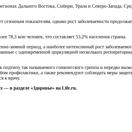
 регионах Дальнего Востока, Сибири, Урала и Северо-Запада. 
ет сезонным показателям, однако рост заболеваемости продолжа
е 78,3 млн человек, что составляет 53,2% населения страны.
нне-зимний период, а наиболее интенсивный рост заболеваемос
язанные с одновременной циркуляцией нескольких респираторны
подтипу так называемого гонконгского гриппа и нередко вызыв
бом профилактики, а также рекомендуют соблюдать меры защит
 к врачу.
— в разделе «Здоровье» на Life.ru.