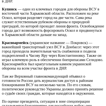
в ДНР.
Купянск
— один из ключевых городов для обороны ВСУ в
восточной части Харьковской области. Расположен на реке
Оскол, которая разделяет город на две части. Сама река
служит естественным рубежом обороны и природной
преградой, по которой проходит линия фронта. Освобождение
города даст возможность форсировать Оскол и продвинуться
в Харьковской области дальше на запад.
Красноармейск
(украинское название — Покровск) —
важнейший транспортный узел ВСУ в Донбассе: через этот
город проходила значительная часть снабжения и подвоза
подкреплений к Часову Яру через Константиновку. Также он
играл ключевую роль в обеспечении боеприпасами Селидово.
Красноармейск был краеугольным камнем украинской
обороны на всем участке фронта в ДНР.
Там же Верховный главнокомандующий объявил о
готовности России дать журналистам доступ к районам
блокирования ВСУ на несколько часов. По его словам,
политическое руководство Украины должно принять решение
о судьбе своих граждан, которые находятся в окружении.
По оценке президента, ситуация в зоне спецоперации
складывается благоприятно для российских войск: они