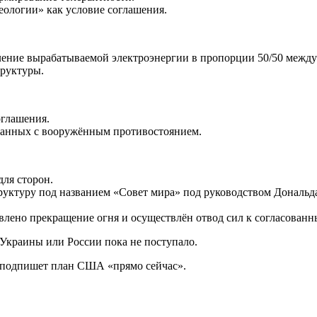
деологии» как условие соглашения.
ение вырабатываемой электроэнергии в пропорции 50/50 между
труктуры.
оглашения.
занных с вооружённым противостоянием.
для сторон.
труктуру под названием «Совет мира» под руководством Дональд
влено прекращение огня и осуществлён отвод сил к согласован
краины или России пока не поступало.
ий подпишет план США «прямо сейчас».