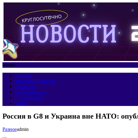
Меню
Главная
Мировая Панорама
Общество
Недвижимость
Путешествия
Спорт
Россия в G8 и Украина вне НАТО: опуб
Разное
admin