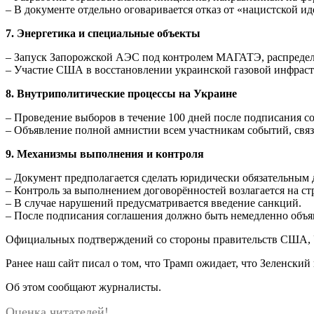
– В документе отдельно оговаривается отказ от «нацистской и
7. Энергетика и специальные объекты
– Запуск Запорожской АЭС под контролем МАГАТЭ, распредел
– Участие США в восстановлении украинской газовой инфрас
8. Внутриполитические процессы на Украине
– Проведение выборов в течение 100 дней после подписания с
– Объявление полной амнистии всем участникам событий, свя
9. Механизмы выполнения и контроля
– Документ предполагается сделать юридически обязательным 
– Контроль за выполнением договорённостей возлагается на с
– В случае нарушений предусматривается введение санкций.
– После подписания соглашения должно быть немедленно объя
Официальных подтверждений со стороны правительств США, У
Ранее наш сайт писал о том, что Трамп ожидает, что Зеленск
Об этом сообщают журналисты.
Оценка читателей!