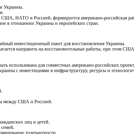
ии Украины.
е.
у США, НАТО и Россией, формируется американо-российская раб
ние в отношении Украины и европейских стран.
абный инвестиционный пакет для восстановления Украины.
лагается направить на восстановительные работы, при этом СШ
ыть использована для совместных американо-российских проект
краины с инвестициями в инфраструктуру, ресурсы и технологич
й.
ва между США и Россией.
ражданских лиц и детей.
 семей.
ормирование толерантности.