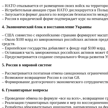
– НАТО отказывается от размещения своих войск на территор
– Истребительная авиация стран НАТО дислоцируется в Польш
– Запускается формат диалога по вопросам безопасности межд
– Россия в юридической форме подтверждает курс на ненападе
4. Экономический блок и восстановление Украины
– США совместно с европейскими странами формируют масшт
– Около $100 млрд из замороженных российских активов пред
средств.
– Европейские государства добавляют к фонду ещё $100 млрд.
– Оставшаяся часть замороженных российских активов может б
– Предусматривается создание специального Фонда развития У
5. Россия в мировой системе
– Рассматривается поэтапная отмена санкционных ограничени
– Возможное возвращение России в состав G8.
– Формирование долгосрочного экономического сотрудничест
6. Гуманитарные вопросы
– Проведение обмена по формуле «все на всех», возвращение г
– Реализация гуманитарных программ и мер по воссоединению
– Разработка образовательных инициатив, направленных на ф