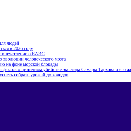
для людей
ться в 2026 году
т впечатление о ЕАЭС
ю эволюции человеческого мозга
ию на фоне морской блокады
6 фактов о циничном убийстве экс-мэра Самары Тархова и его 
 успеть собрать урожай до холодов