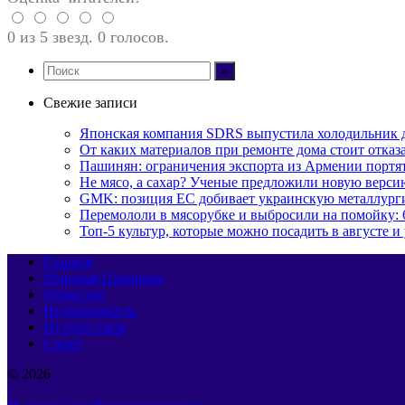
0 из 5 звезд. 0 голосов.
Свежие записи
Японская компания SDRS выпустила холодильник 
От каких материалов при ремонте дома стоит отказа
Пашинян: ограничения экспорта из Армении портя
Не мясо, а сахар? Ученые предложили новую верси
GMK: позиция ЕС добивает украинскую металлург
Перемололи в мясорубке и выбросили на помойку: 
Топ-5 культур, которые можно посадить в августе и
Главная
Мировая Панорама
Общество
Недвижимость
Путешествия
Спорт
© 2026