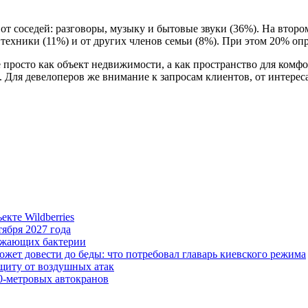
 соседей: разговоры, музыку и бытовые звуки (36%). На втором
техники (11%) и от других членов семьи (8%). При этом 20% оп
е просто как объект недвижимости, а как пространство для ком
 Для девелоперов же внимание к запросам клиентов, от интерес
кте Wildberries
ября 2027 года
ожающих бактерии
ожет довести до беды: что потребовал главарь киевского режима
ащиту от воздушных атак
0-метровых автокранов