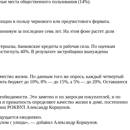
ные места общественного пользования (14%).
 опции в пользу чернового или предчистового формата.
нимум за последние семь лет. На этом фоне растет доля
териалы, банковские кредиты и рабочая сила. По оценкам
достигнуть 40%. В результате застройщики вынуждены
ачество жизни. По данным того же опроса, каждый четвертый
чить бюджет до 10%, 8% — до 15%, а 5% — до 20%. Оставшиеся
обходимости. Это заметно и по запросам покупателей, и по
 и приватность определяют качество жизни в доме, постепенно
пании РОКВУЛ Александр Коршунов.
ощущается ежедневно.
гулом с улицы», — добавил Александр Коршунов.