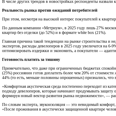
В числе других трендов в новостройках респонденты назвали к
Реальность рынка против ожиданий потребителей
При этом, несмотря на высокий интерес покупателей к квартир
По данным компании «Метриум», в 2025 году лишь 27% московс
квартир без отделки (до 52%) и в формате white box (21%).
Главная причина такой тенденции на рынке строительства и н
экспертов, расходы девелоперов в 2025 году увеличатся на 6
оптимизировать издержки и экономить, а покупатели — адапт
Готовность платить за тишину
Примечательно, что даже при ограниченных бюджетах спокойна
(25%) россиянин готов доплатить более чем 20% от стоимости
44% (то есть, меньше половины опрошенных) признались, что 
«Комфортная акустическая среда постепенно переходит из кате
подходу девелоперов, которые начинают продумывать защиту о
формируя новый вектор развития рынка недвижимости», — ра
По словам эксперта, звукоизоляция — это невидимый комфорт, к
«После проживания в акустически защищенной квартире челов