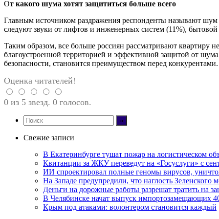
О
т какого шума хотят защититься больше всего
Главным источником раздражения респонденты называют шум от
следуют звуки от лифтов и инженерных систем (11%), бытовой 
Таким образом, все больше россиян рассматривают квартиру н
благоустроенной территорией и эффективной защитой от шума.
безопасности, становится преимуществом перед конкурентами.
Оценка читателей!
0 из 5 звезд. 0 голосов.
Свежие записи
В Екатеринбурге тушат пожар на логистическом объе
Квитанции за ЖКУ переведут на «Госуслуги» с сент
ИИ спроектировал полные геномы вирусов, уничт
На Западе предупредили, что наглость Зеленского м
Деньги на дорожные работы разрешат тратить на з
В Челябинске начат выпуск импортозамещающих 4
Крым под атаками: волонтером становится каждый