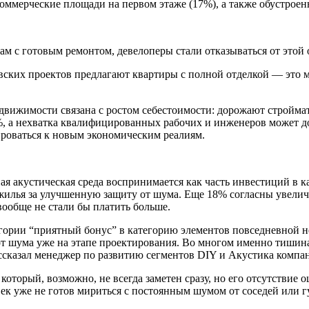
оммерческие площади на первом этаже (17%), а также обустроен
ам с готовым ремонтом, девелоперы стали отказываться от этой
ких проектов предлагают квартиры с полной отделкой — это ми
едвижимости связана с ростом себестоимости: дорожают стройма
-9%, а нехватка квалифицированных рабочих и инженеров может 
ироваться к новым экономическим реалиям.
я акустическая среда воспринимается как часть инвестиций в к
 жилья за улучшенную защиту от шума. Еще 18% согласны увели
вообще не стали бы платить больше.
гории “приятный бонус” в категорию элементов повседневной не
т шума уже на этапе проектирования. Во многом именно тишина
ссказал менеджер по развитию сегментов DIY и Акустика ком
оторый, возможно, не всегда заметен сразу, но его отсутствие 
ек уже не готов мириться с постоянным шумом от соседей или 