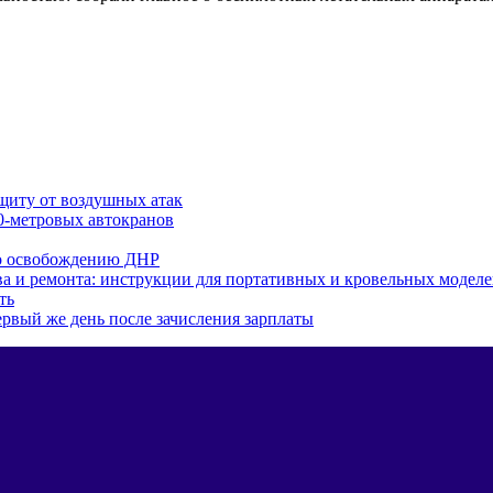
ащиту от воздушных атак
0-метровых автокранов
по освобождению ДНР
тва и ремонта: инструкции для портативных и кровельных модел
ть
рвый же день после зачисления зарплаты