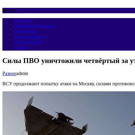
Меню
Главная
Мировая Панорама
Общество
Недвижимость
Путешествия
Спорт
Силы ПВО уничтожили четвёртый за у
Разное
admin
ВСУ продолжают попытку атаки на Москву, силами противово