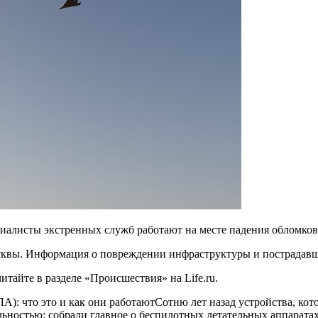
иалисты экстренных служб работают на месте падения обломков»
сквы. Информация о повреждении инфраструктуры и пострадавш
тайте в разделе «Происшествия» на Life.ru.
А): что это и как они работаютСотню лет назад устройства, кот
альностью: собрали главное о беспилотных летательных аппарата