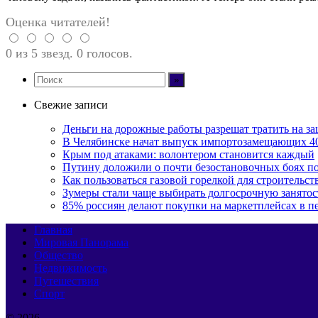
Оценка читателей!
0 из 5 звезд. 0 голосов.
Свежие записи
Деньги на дорожные работы разрешат тратить на з
В Челябинске начат выпуск импортозамещающих 4
Крым под атаками: волонтером становится каждый
Путину доложили о почти безостановочных боях 
Как пользоваться газовой горелкой для строительс
Зумеры стали чаще выбирать долгосрочную занятос
85% россиян делают покупки на маркетплейсах в пе
Главная
Мировая Панорама
Общество
Недвижимость
Путешествия
Спорт
© 2026