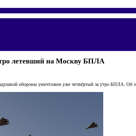
тро летевший на Москву БПЛА
здушной обороны уничтожен уже четвёртый за утро БПЛА. Об э