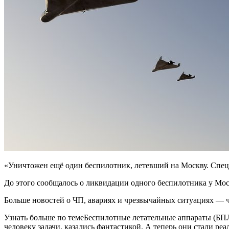
«Уничтожен ещё один беспилотник, летевший на Москву. Спец
До этого сообщалось о ликвидации одного беспилотника у Мо
Больше новостей о ЧП, авариях и чрезвычайных ситуациях — чи
Узнать больше по темеБеспилотные летательные аппараты (БПЛ
человеку задачи, казались фантастикой. А теперь они стали ре